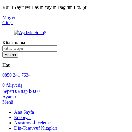
Kutlu Yayınevi Basım Yayım Dağıtım Ltd. Şti.
Müşteri
Girişi
Kitap arama
Arama
Hat:
0850 241 7634
0
Alışveriş
Sepeti
0Kitap
₺
0,00
Ayarlar
Menü
Ana Sayfa
Edebiyat
Araştırma-İnceleme
Din-Tasavvuf Kitapları