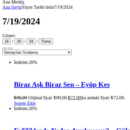
Ana Menü
x
Ana Sayfa
Yayın Tarihi ürün
7/19/2024
7/19/2024
Göster:
/
/
/
16
20
24
Tümü
İndirim
-20%
Biraz Aşk Biraz Sen – Eyüp Kes
₺
90,00
Orijinal fiyat: ₺90,00.
₺
72,00
Şu andaki fiyat: ₺72,00.
Sepete Ekle
İndirim
-20%