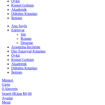
Öykü
Kişisel Gelişim
Akademik
Dilbilim Kitapları
İletişim
Ana Sayfa
Edebiyat
Şiir
Roman
Deneme
Araştırma-İnceleme
Din-Tasavvuf Kitapları
Öykü
Kişisel Gelişim
Akademik
Dilbilim Kitapları
İletişim
Müşteri
Girişi
0
Alışveriş
Sepeti
0Kitap
₺
0,00
Ayarlar
Menü