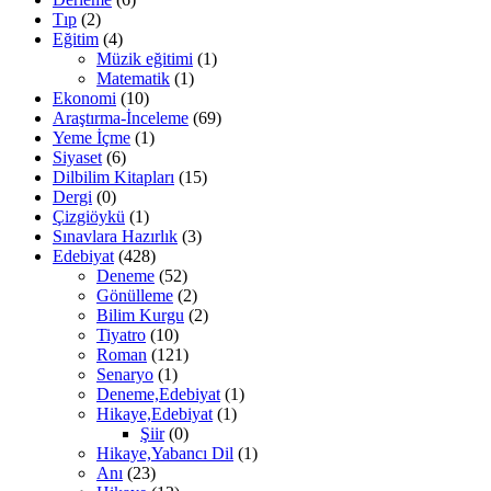
Tıp
(2)
Eğitim
(4)
Müzik eğitimi
(1)
Matematik
(1)
Ekonomi
(10)
Araştırma-İnceleme
(69)
Yeme İçme
(1)
Siyaset
(6)
Dilbilim Kitapları
(15)
Dergi
(0)
Çizgiöykü
(1)
Sınavlara Hazırlık
(3)
Edebiyat
(428)
Deneme
(52)
Gönülleme
(2)
Bilim Kurgu
(2)
Tiyatro
(10)
Roman
(121)
Senaryo
(1)
Deneme,Edebiyat
(1)
Hikaye,Edebiyat
(1)
Şiir
(0)
Hikaye,Yabancı Dil
(1)
Anı
(23)