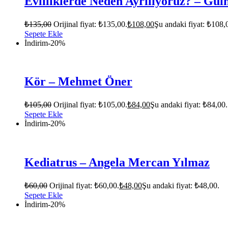
Evliliklerde Neden Ayrılıyoruz? – Gül
₺
135,00
Orijinal fiyat: ₺135,00.
₺
108,00
Şu andaki fiyat: ₺108,
Sepete Ekle
İndirim
-20%
Kör – Mehmet Öner
₺
105,00
Orijinal fiyat: ₺105,00.
₺
84,00
Şu andaki fiyat: ₺84,00.
Sepete Ekle
İndirim
-20%
Kediatrus – Angela Mercan Yılmaz
₺
60,00
Orijinal fiyat: ₺60,00.
₺
48,00
Şu andaki fiyat: ₺48,00.
Sepete Ekle
İndirim
-20%