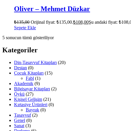
Oliver – Mehmet Düzkar
₺
135,00
Orijinal fiyat: ₺135,00.
₺
108,00
Şu andaki fiyat: ₺108,
Sepete Ekle
5 sonucun tümü gösteriliyor
Kategoriler
Din-Tasavvuf Kitapları
(20)
Destan
(0)
Çocuk Kitapları
(15)
Fabl
(1)
Akademik
(9)
Bilgisayar Kitapları
(2)
Öykü
(27)
Kişisel Gelişim
(21)
Kırtasiye Ürünleri
(0)
Bayrak
(0)
Tasavvuf
(2)
Genel
(0)
Sanat
(3)
Derleme
(6)