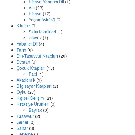
Hikaye,Yabancı Dil
(1)
Anı
(23)
Hikaye
(12)
Yaşamöyküsü
(6)
Kılavuz
(9)
Satış teknikleri
(1)
kılavuz
(1)
Yabancı Dil
(4)
Tarih
(0)
Din-Tasavvuf Kitapları
(20)
Destan
(0)
Çocuk Kitapları
(15)
Fabl
(1)
Akademik
(9)
Bilgisayar Kitapları
(2)
Öykü
(27)
Kişisel Gelişim
(21)
Kırtasiye Ürünleri
(0)
Bayrak
(0)
Tasavvuf
(2)
Genel
(0)
Sanat
(3)
Derleme
(6)