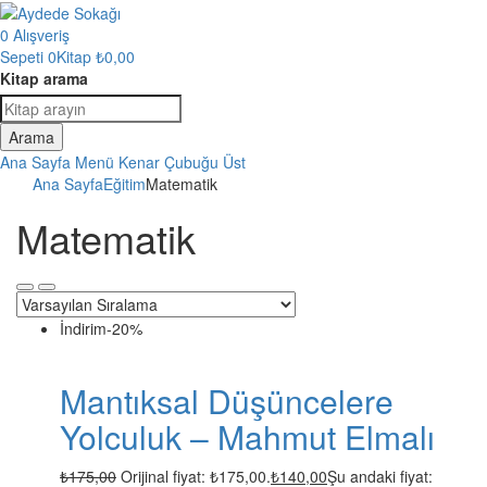
0
Alışveriş
Sepeti
0Kitap
₺
0,00
Kitap arama
Arama
Ana Sayfa
Menü
Kenar Çubuğu
Üst
Ana Sayfa
Eğitim
Matematik
Matematik
İndirim
-20%
Mantıksal Düşüncelere
Yolculuk – Mahmut Elmalı
₺
175,00
Orijinal fiyat: ₺175,00.
₺
140,00
Şu andaki fiyat: