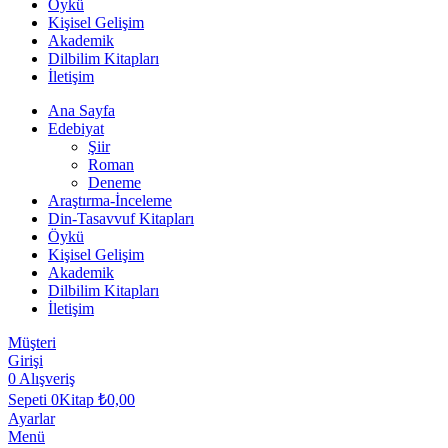
Öykü
Kişisel Gelişim
Akademik
Dilbilim Kitapları
İletişim
Ana Sayfa
Edebiyat
Şiir
Roman
Deneme
Araştırma-İnceleme
Din-Tasavvuf Kitapları
Öykü
Kişisel Gelişim
Akademik
Dilbilim Kitapları
İletişim
Müşteri
Girişi
0
Alışveriş
Sepeti
0Kitap
₺
0,00
Ayarlar
Menü