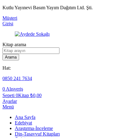
Kutlu Yayınevi Basım Yayım Dağıtım Ltd. Şti.
Müşteri
Girişi
Kitap arama
Arama
Hat:
0850 241 7634
0
Alışveriş
Sepeti
0Kitap
₺
0,00
Ayarlar
Menü
Ana Sayfa
Edebiyat
Araştırma-İnceleme
Din-Tasavvuf Kitapları