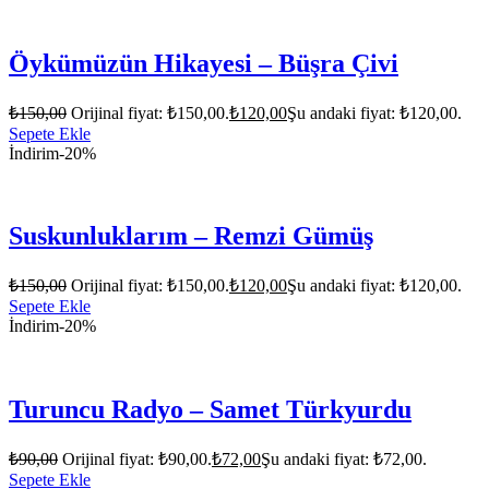
Öykümüzün Hikayesi – Büşra Çivi
₺
150,00
Orijinal fiyat: ₺150,00.
₺
120,00
Şu andaki fiyat: ₺120,00.
Sepete Ekle
İndirim
-20%
Suskunluklarım – Remzi Gümüş
₺
150,00
Orijinal fiyat: ₺150,00.
₺
120,00
Şu andaki fiyat: ₺120,00.
Sepete Ekle
İndirim
-20%
Turuncu Radyo – Samet Türkyurdu
₺
90,00
Orijinal fiyat: ₺90,00.
₺
72,00
Şu andaki fiyat: ₺72,00.
Sepete Ekle