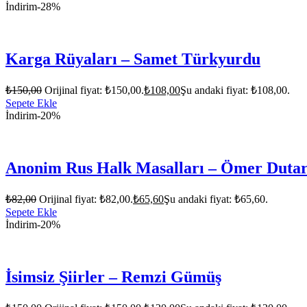
İndirim
-28%
Karga Rüyaları – Samet Türkyurdu
₺
150,00
Orijinal fiyat: ₺150,00.
₺
108,00
Şu andaki fiyat: ₺108,00.
Sepete Ekle
İndirim
-20%
Anonim Rus Halk Masalları – Ömer Duta
₺
82,00
Orijinal fiyat: ₺82,00.
₺
65,60
Şu andaki fiyat: ₺65,60.
Sepete Ekle
İndirim
-20%
İsimsiz Şiirler – Remzi Gümüş