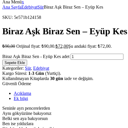
Ana Menü
x
Ana Sayfa
Edebiyat
Şiir
Biraz Aşk Biraz Sen – Eyüp Kes
SKU:
5e571b124158
Biraz Aşk Biraz Sen – Eyüp Kes
₺
90,00
Orijinal fiyat: ₺90,00.
₺
72,00
Şu andaki fiyat: ₺72,00.
Biraz Aşk Biraz Sen - Eyüp Kes adet
Sepete Ekle
Kategoriler:
Şiir
,
Edebiyat
Kargo Süresi:
1-3 Gün
(Yurtiçi).
Kullanılmayan Kitaplarda
30 gün
iade ve değişim.
Güvenli Ödeme
Açıklama
Ek bilgi
Seninle ayrı pencerelerden
Aynı gökyüzüne bakıyoruz
Belki sen aya bakıyorsun
Ben ise yıldızlara