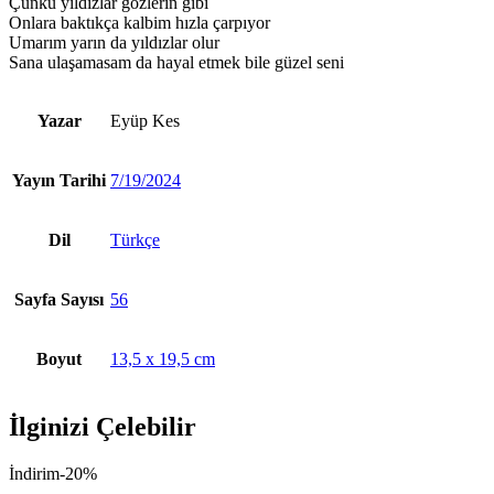
Çünkü yıldızlar gözlerin gibi
Onlara baktıkça kalbim hızla çarpıyor
Umarım yarın da yıldızlar olur
Sana ulaşamasam da hayal etmek bile güzel seni
Yazar
Eyüp Kes
Yayın Tarihi
7/19/2024
Dil
Türkçe
Sayfa Sayısı
56
Boyut
13,5 x 19,5 cm
İlginizi Çelebilir
İndirim
-20%