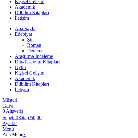
Kişisel Gelişim
Akademik
Dilbilim Kitapları
İletişim
Ana Sayfa
Edebiyat
Şiir
Roman
Deneme
Araştırma-İnceleme
Din-Tasavvuf Kitapları
Öykü
Kişisel Gelişim
Akademik
Dilbilim Kitapları
İletişim
Müşteri
Girişi
0
Alışveriş
Sepeti
0Kitap
₺
0,00
Ayarlar
Menü
Ana Menü
x