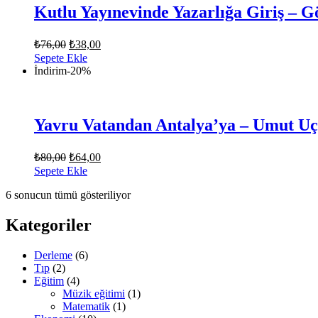
Kutlu Yayınevinde Yazarlığa Giriş – 
Orijinal
Şu
₺
76,00
₺
38,00
fiyat:
andaki
Sepete Ekle
fiyat:
₺76,00.
İndirim
-20%
₺38,00.
Yavru Vatandan Antalya’ya – Umut U
Orijinal
Şu
₺
80,00
₺
64,00
fiyat:
andaki
Sepete Ekle
fiyat:
₺80,00.
6 sonucun tümü gösteriliyor
₺64,00.
Kategoriler
Derleme
(6)
Tıp
(2)
Eğitim
(4)
Müzik eğitimi
(1)
Matematik
(1)