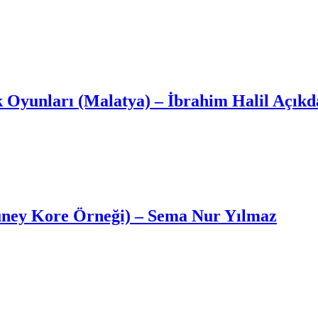
k Oyunları (Malatya) – İbrahim Halil Açıkd
üney Kore Örneği) – Sema Nur Yılmaz