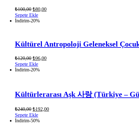
Orijinal
Şu
₺
100,00
₺
80,00
fiyat:
andaki
Sepete Ekle
fiyat:
₺100,00.
İndirim
-20%
₺80,00.
Kültürel Antropoloji Geleneksel Çocu
Orijinal
Şu
₺
120,00
₺
96,00
fiyat:
andaki
Sepete Ekle
fiyat:
₺120,00.
İndirim
-20%
₺96,00.
Kültürlerarası Aşk 사랑 (Türkiye – G
Orijinal
Şu
₺
240,00
₺
192,00
fiyat:
andaki
Sepete Ekle
fiyat:
₺240,00.
İndirim
-50%
₺192,00.