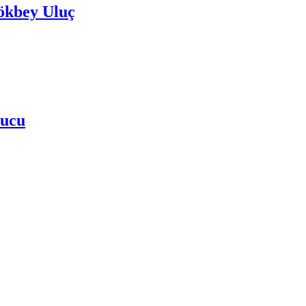
Gökbey Uluç
çucu