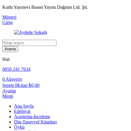
Kutlu Yayınevi Basım Yayım Dağıtım Ltd. Şti.
Müşteri
Girişi
Kitap
arama
Arama
Hat:
0850 241 7634
0
Alışveriş
Sepeti
0Kitap
₺
0,00
Ayarlar
Menü
Ana Sayfa
Edebiyat
Araştırma-İnceleme
Din-Tasavvuf Kitapları
Öykü