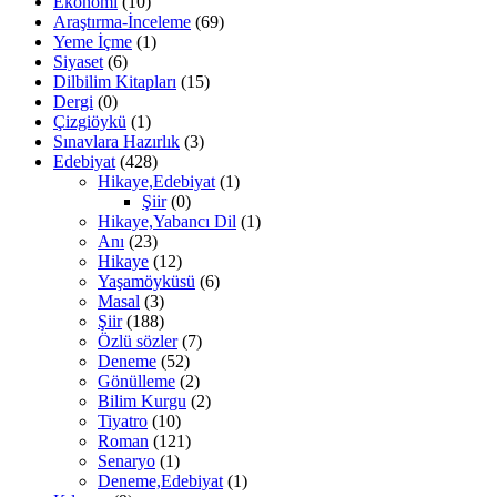
Ekonomi
(10)
Araştırma-İnceleme
(69)
Yeme İçme
(1)
Siyaset
(6)
Dilbilim Kitapları
(15)
Dergi
(0)
Çizgiöykü
(1)
Sınavlara Hazırlık
(3)
Edebiyat
(428)
Hikaye,Edebiyat
(1)
Şiir
(0)
Hikaye,Yabancı Dil
(1)
Anı
(23)
Hikaye
(12)
Yaşamöyküsü
(6)
Masal
(3)
Şiir
(188)
Özlü sözler
(7)
Deneme
(52)
Gönülleme
(2)
Bilim Kurgu
(2)
Tiyatro
(10)
Roman
(121)
Senaryo
(1)
Deneme,Edebiyat
(1)