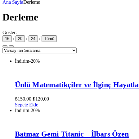
Ana Sayfa
Derleme
Derleme
Göster:
/
/
/
16
20
24
Tümü
İndirim
-20%
Ünlü Matematikçiler ve İlginç Hayatl
Orijinal
Şu
₺
150,00
₺
120,00
fiyat:
andaki
Sepete Ekle
fiyat:
₺150,00.
İndirim
-20%
₺120,00.
Batmaz Gemi Titanic – İlbars Özen