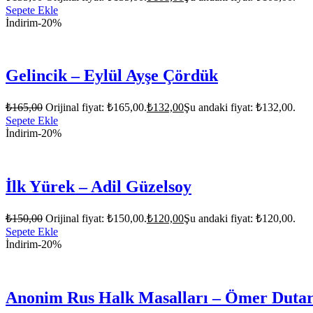
Sepete Ekle
İndirim
-20%
Gelincik – Eylül Ayşe Çördük
₺
165,00
Orijinal fiyat: ₺165,00.
₺
132,00
Şu andaki fiyat: ₺132,00.
Sepete Ekle
İndirim
-20%
İlk Yürek – Adil Güzelsoy
₺
150,00
Orijinal fiyat: ₺150,00.
₺
120,00
Şu andaki fiyat: ₺120,00.
Sepete Ekle
İndirim
-20%
Anonim Rus Halk Masalları – Ömer Duta