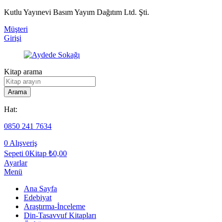
Kutlu Yayınevi Basım Yayım Dağıtım Ltd. Şti.
Müşteri
Girişi
Kitap arama
Arama
Hat:
0850 241 7634
0
Alışveriş
Sepeti
0Kitap
₺
0,00
Ayarlar
Menü
Ana Sayfa
Edebiyat
Araştırma-İnceleme
Din-Tasavvuf Kitapları