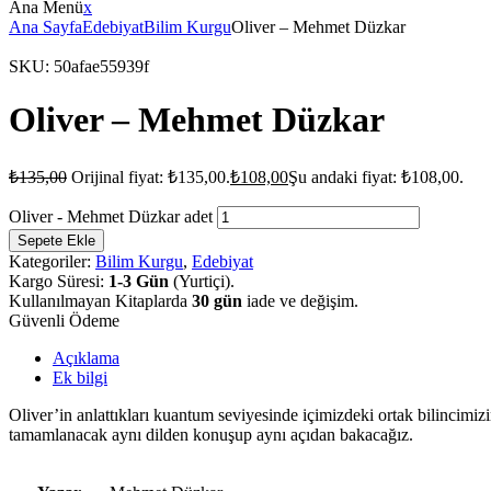
Ana Menü
x
Ana Sayfa
Edebiyat
Bilim Kurgu
Oliver – Mehmet Düzkar
SKU:
50afae55939f
Oliver – Mehmet Düzkar
₺
135,00
Orijinal fiyat: ₺135,00.
₺
108,00
Şu andaki fiyat: ₺108,00.
Oliver - Mehmet Düzkar adet
Sepete Ekle
Kategoriler:
Bilim Kurgu
,
Edebiyat
Kargo Süresi:
1-3 Gün
(Yurtiçi).
Kullanılmayan Kitaplarda
30 gün
iade ve değişim.
Güvenli Ödeme
Açıklama
Ek bilgi
Oliver’in anlattıkları kuantum seviyesinde içimizdeki ortak bilincim
tamamlanacak aynı dilden konuşup aynı açıdan bakacağız.