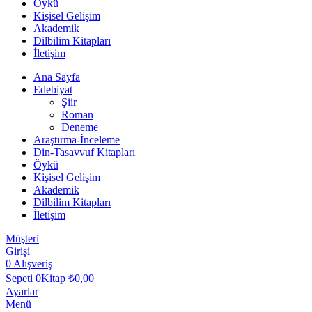
Öykü
Kişisel Gelişim
Akademik
Dilbilim Kitapları
İletişim
Ana Sayfa
Edebiyat
Şiir
Roman
Deneme
Araştırma-İnceleme
Din-Tasavvuf Kitapları
Öykü
Kişisel Gelişim
Akademik
Dilbilim Kitapları
İletişim
Müşteri
Girişi
0
Alışveriş
Sepeti
0Kitap
₺
0,00
Ayarlar
Menü