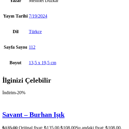
Yazar
Mehmet Düzkar
Yayın Tarihi
7/19/2024
Dil
Türkçe
Sayfa Sayısı
112
Boyut
13,5 x 19,5 cm
İlginizi Çelebilir
İndirim
-20%
Savant – Burhan Işık
₺
135,00
Orijinal fiyat: ₺135,00.
₺
108,00
Şu andaki fiyat: ₺108,00.