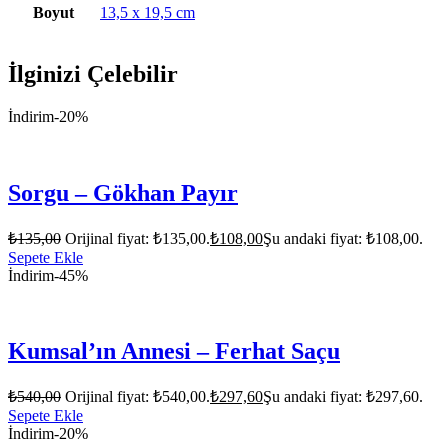
Boyut
13,5 x 19,5 cm
İlginizi Çelebilir
İndirim
-20%
Sorgu – Gökhan Payır
₺
135,00
Orijinal fiyat: ₺135,00.
₺
108,00
Şu andaki fiyat: ₺108,00.
Sepete Ekle
İndirim
-45%
Kumsal’ın Annesi – Ferhat Saçu
₺
540,00
Orijinal fiyat: ₺540,00.
₺
297,60
Şu andaki fiyat: ₺297,60.
Sepete Ekle
İndirim
-20%