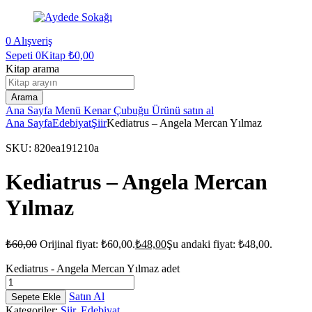
0
Alışveriş
Sepeti
0Kitap
₺
0,00
Kitap arama
Arama
Ana Sayfa
Menü
Kenar Çubuğu
Ürünü satın al
Ana Sayfa
Edebiyat
Şiir
Kediatrus – Angela Mercan Yılmaz
SKU:
820ea191210a
Kediatrus – Angela Mercan
Yılmaz
₺
60,00
Orijinal fiyat: ₺60,00.
₺
48,00
Şu andaki fiyat: ₺48,00.
Kediatrus - Angela Mercan Yılmaz adet
Satın Al
Sepete Ekle
Kategoriler:
Şiir
,
Edebiyat