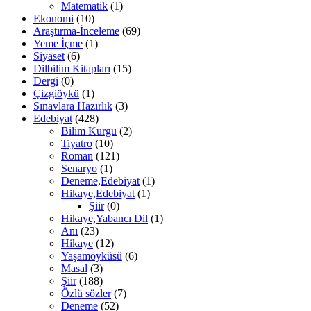
Matematik
(1)
Ekonomi
(10)
Araştırma-İnceleme
(69)
Yeme İçme
(1)
Siyaset
(6)
Dilbilim Kitapları
(15)
Dergi
(0)
Çizgiöykü
(1)
Sınavlara Hazırlık
(3)
Edebiyat
(428)
Bilim Kurgu
(2)
Tiyatro
(10)
Roman
(121)
Senaryo
(1)
Deneme,Edebiyat
(1)
Hikaye,Edebiyat
(1)
Şiir
(0)
Hikaye,Yabancı Dil
(1)
Anı
(23)
Hikaye
(12)
Yaşamöyküsü
(6)
Masal
(3)
Şiir
(188)
Özlü sözler
(7)
Deneme
(52)