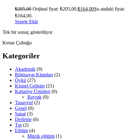
₺
205,00
Orijinal fiyat: ₺205,00.
₺
164,00
Şu andaki fiyat:
₺164,00.
Sepete Ekle
Tek bir sonuç gösteriliyor
Kenar Çubuğu
Kategoriler
Akademik
(9)
Bilgisayar Kitapları
(2)
Öykü
(27)
Kişisel Gelişim
(21)
Kırtasiye Ürünleri
(0)
Bayrak
(0)
Tasavvuf
(2)
Genel
(0)
Sanat
(3)
Derleme
(6)
Tıp
(2)
Eğitim
(4)
Müzik eğitimi
(1)