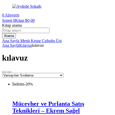
0
Alışveriş
Sepeti
0Kitap
₺
0,00
Kitap arama
Arama
Ana Sayfa
Menü
Kenar Çubuğu
Üst
Ana Sayfa
Kılavuz
kılavuz
kılavuz
İndirim
-20%
Mücevher ve Pırlanta Satış
Teknikleri – Ekrem Sağel