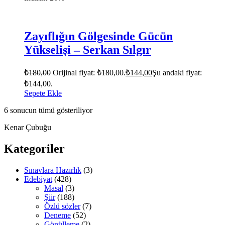
Zayıflığın Gölgesinde Gücün
Yükselişi – Serkan Sılgır
₺
180,00
Orijinal fiyat: ₺180,00.
₺
144,00
Şu andaki fiyat:
₺144,00.
Sepete Ekle
6 sonucun tümü gösteriliyor
Kenar Çubuğu
Kategoriler
Sınavlara Hazırlık
(3)
Edebiyat
(428)
Masal
(3)
Şiir
(188)
Özlü sözler
(7)
Deneme
(52)
Gönülleme
(2)