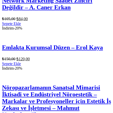
Network Marketing Saadet Zinciri
Değildir – A. Caner Erkan
Orijinal
Şu
₺
105,00
₺
84,00
fiyat:
andaki
Sepete Ekle
fiyat:
₺105,00.
İndirim
-20%
₺84,00.
Emlakta Kurumsal Düzen – Erol Kaya
Orijinal
Şu
₺
150,00
₺
120,00
fiyat:
andaki
Sepete Ekle
fiyat:
₺150,00.
İndirim
-20%
₺120,00.
Nöropazarlamanın Sanatsal Mimarisi
İktisadi ve Endüstriyel Nöroestetik –
Markalar ve Profesyoneller için Estetik İş
Zekası ve İşletmesi – Mahmut