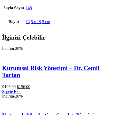
Sayfa Sayısı
148
Boyut
13,5 x 19,5 cm
İlginizi Çelebilir
İndirim
-20%
Kurumsal Risk Yönetimi – Dr. Cemil
Tartan
Orijinal
Şu
₺
195,00
₺
156,00
fiyat:
andaki
Sepete Ekle
fiyat:
₺195,00.
İndirim
-20%
₺156,00.