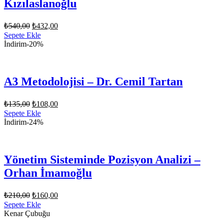
Kızılaslanoğlu
Orijinal
Şu
₺
540,00
₺
432,00
fiyat:
andaki
Sepete Ekle
fiyat:
₺540,00.
İndirim
-20%
₺432,00.
A3 Metodolojisi – Dr. Cemil Tartan
Orijinal
Şu
₺
135,00
₺
108,00
fiyat:
andaki
Sepete Ekle
fiyat:
₺135,00.
İndirim
-24%
₺108,00.
Yönetim Sisteminde Pozisyon Analizi –
Orhan İmamoğlu
Orijinal
Şu
₺
210,00
₺
160,00
fiyat:
andaki
Sepete Ekle
fiyat:
₺210,00.
Kenar Çubuğu