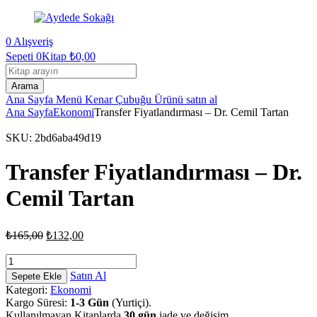
0
Alışveriş
Sepeti
0Kitap
₺
0,00
Kitap
arama
Arama
Ana Sayfa
Menü
Kenar Çubuğu
Ürünü satın al
Ana Sayfa
Ekonomi
Transfer Fiyatlandırması – Dr. Cemil Tartan
SKU:
2bd6aba49d19
Transfer Fiyatlandırması – Dr.
Cemil Tartan
Orijinal
Şu
₺
165,00
₺
132,00
fiyat:
andaki
fiyat:
Transfer
₺165,00.
Fiyatlandırması
₺132,00.
Satın Al
Sepete Ekle
-
Kategori:
Ekonomi
Dr.
Kargo Süresi:
1-3 Gün
(Yurtiçi).
Cemil
Kullanılmayan Kitaplarda
30 gün
iade ve değişim.