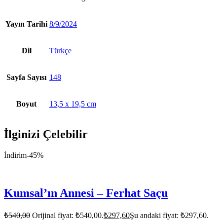
Yayın Tarihi
8/9/2024
Dil
Türkçe
Sayfa Sayısı
148
Boyut
13,5 x 19,5 cm
İlginizi Çelebilir
İndirim
-45%
Kumsal’ın Annesi – Ferhat Saçu
₺
540,00
Orijinal fiyat: ₺540,00.
₺
297,60
Şu andaki fiyat: ₺297,60.