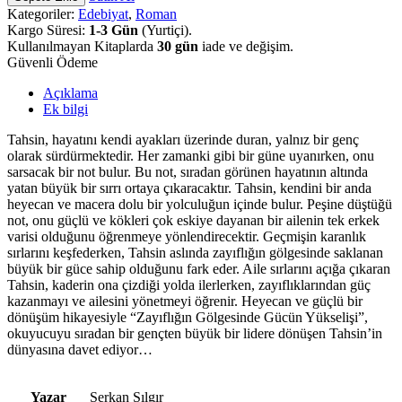
Kategoriler:
Edebiyat
,
Roman
Kargo Süresi:
1-3 Gün
(Yurtiçi).
Kullanılmayan Kitaplarda
30 gün
iade ve değişim.
Güvenli Ödeme
Açıklama
Ek bilgi
Tahsin, hayatını kendi ayakları üzerinde duran, yalnız bir genç
olarak sürdürmektedir. Her zamanki gibi bir güne uyanırken, onu
sarsacak bir not bulur. Bu not, sıradan görünen hayatının altında
yatan büyük bir sırrı ortaya çıkaracaktır. Tahsin, kendini bir anda
heyecan ve macera dolu bir yolculuğun içinde bulur. Peşine düştüğü
not, onu güçlü ve kökleri çok eskiye dayanan bir ailenin tek erkek
varisi olduğunu öğrenmeye yönlendirecektir. Geçmişin karanlık
sırlarını keşfederken, Tahsin aslında zayıflığın gölgesinde saklanan
büyük bir güce sahip olduğunu fark eder. Aile sırlarını açığa çıkaran
Tahsin, kaderin ona çizdiği yolda ilerlerken, zayıflıklarından güç
kazanmayı ve ailesini yönetmeyi öğrenir. Heyecan ve güçlü bir
dönüşüm hikayesiyle “Zayıflığın Gölgesinde Gücün Yükselişi”,
okuyucuyu sıradan bir gençten büyük bir lidere dönüşen Tahsin’in
dünyasına davet ediyor…
Yazar
Serkan Sılgır