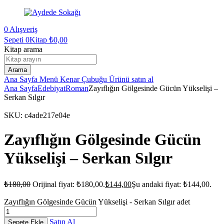
0
Alışveriş
Sepeti
0Kitap
₺
0,00
Kitap arama
Arama
Ana Sayfa
Menü
Kenar Çubuğu
Ürünü satın al
Ana Sayfa
Edebiyat
Roman
Zayıflığın Gölgesinde Gücün Yükselişi –
Serkan Sılgır
SKU:
c4ade217e04e
Zayıflığın Gölgesinde Gücün
Yükselişi – Serkan Sılgır
₺
180,00
Orijinal fiyat: ₺180,00.
₺
144,00
Şu andaki fiyat: ₺144,00.
Zayıflığın Gölgesinde Gücün Yükselişi - Serkan Sılgır adet
Satın Al
Sepete Ekle