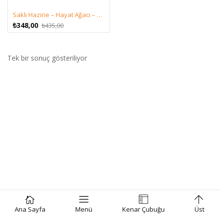
Saklı Hazine – Hayat Ağacı – Yasemin Ak
Orijinal
Şu
₺
348,00
₺
435,00
fiyat:
andaki
₺435,00.
fiyat:
₺348,00.
Tek bir sonuç gösteriliyor
Ana Sayfa
Menü
Kenar Çubuğu
Üst