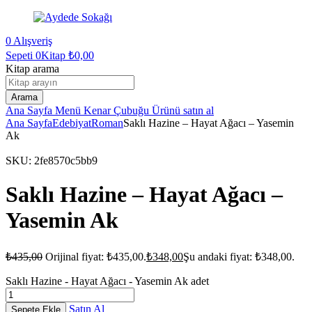
0
Alışveriş
Sepeti
0Kitap
₺
0,00
Kitap arama
Arama
Ana Sayfa
Menü
Kenar Çubuğu
Ürünü satın al
Ana Sayfa
Edebiyat
Roman
Saklı Hazine – Hayat Ağacı – Yasemin
Ak
SKU:
2fe8570c5bb9
Saklı Hazine – Hayat Ağacı –
Yasemin Ak
₺
435,00
Orijinal fiyat: ₺435,00.
₺
348,00
Şu andaki fiyat: ₺348,00.
Saklı Hazine - Hayat Ağacı - Yasemin Ak adet
Satın Al
Sepete Ekle