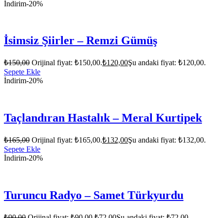
İndirim
-20%
İsimsiz Şiirler – Remzi Gümüş
₺
150,00
Orijinal fiyat: ₺150,00.
₺
120,00
Şu andaki fiyat: ₺120,00.
Sepete Ekle
İndirim
-20%
Taçlandıran Hastalık – Meral Kurtipek
₺
165,00
Orijinal fiyat: ₺165,00.
₺
132,00
Şu andaki fiyat: ₺132,00.
Sepete Ekle
İndirim
-20%
Turuncu Radyo – Samet Türkyurdu
₺
90,00
Orijinal fiyat: ₺90,00.
₺
72,00
Şu andaki fiyat: ₺72,00.