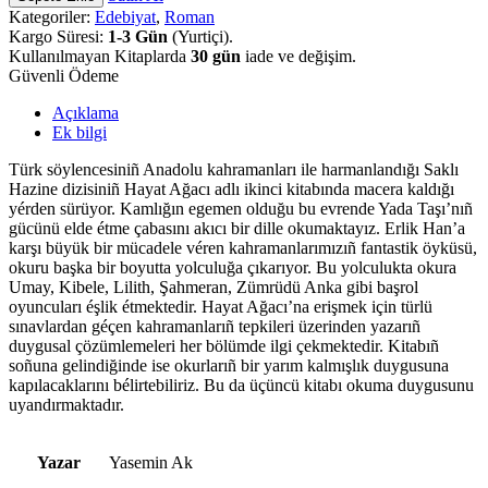
Kategoriler:
Edebiyat
,
Roman
Kargo Süresi:
1-3 Gün
(Yurtiçi).
Kullanılmayan Kitaplarda
30 gün
iade ve değişim.
Güvenli Ödeme
Açıklama
Ek bilgi
Türk söylencesiniñ Anadolu kahramanları ile harmanlandığı Saklı
Hazine dizisiniñ Hayat Ağacı adlı ikinci kitabında macera kaldığı
yérden sürüyor. Kamlığın egemen olduğu bu evrende Yada Taşı’nıñ
gücünü elde étme çabasını akıcı bir dille okumaktayız. Erlik Han’a
karşı büyük bir mücadele véren kahramanlarımızıñ fantastik öyküsü,
okuru başka bir boyutta yolculuğa çıkarıyor. Bu yolculukta okura
Umay, Kibele, Lilith, Şahmeran, Zümrüdü Anka gibi başrol
oyuncuları éşlik étmektedir. Hayat Ağacı’na erişmek için türlü
sınavlardan géçen kahramanlarıñ tepkileri üzerinden yazarıñ
duygusal çözümlemeleri her bölümde ilgi çekmektedir. Kitabıñ
soñuna gelindiğinde ise okurlarıñ bir yarım kalmışlık duygusuna
kapılacaklarını bélirtebiliriz. Bu da üçüncü kitabı okuma duygusunu
uyandırmaktadır.
Yazar
Yasemin Ak