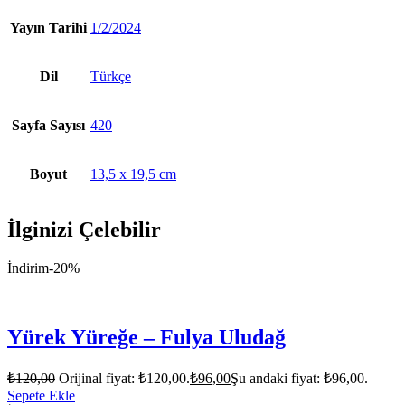
Yayın Tarihi
1/2/2024
Dil
Türkçe
Sayfa Sayısı
420
Boyut
13,5 x 19,5 cm
İlginizi Çelebilir
İndirim
-20%
Yürek Yüreğe – Fulya Uludağ
₺
120,00
Orijinal fiyat: ₺120,00.
₺
96,00
Şu andaki fiyat: ₺96,00.
Sepete Ekle