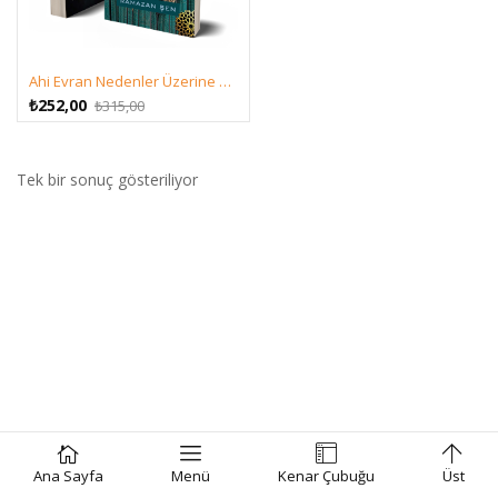
Ahi Evran Nedenler Üzerine – Ramazan şen
Orijinal
Şu
₺
252,00
₺
315,00
fiyat:
andaki
₺315,00.
fiyat:
₺252,00.
Tek bir sonuç gösteriliyor
Ana Sayfa
Menü
Kenar Çubuğu
Üst