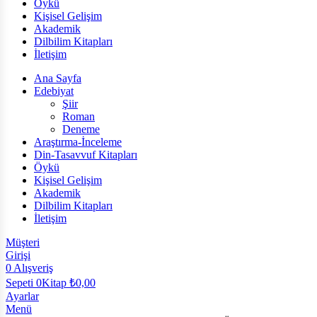
Öykü
Kişisel Gelişim
Akademik
Dilbilim Kitapları
İletişim
Ana Sayfa
Edebiyat
Şiir
Roman
Deneme
Araştırma-İnceleme
Din-Tasavvuf Kitapları
Öykü
Kişisel Gelişim
Akademik
Dilbilim Kitapları
İletişim
Müşteri
Girişi
0
Alışveriş
Sepeti
0Kitap
₺
0,00
Ayarlar
Menü