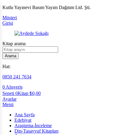
Kutlu Yayınevi Basım Yayım Dağıtım Ltd. Şti.
Müşteri
Girişi
Kitap arama
Arama
Hat:
0850 241 7634
0
Alışveriş
Sepeti
0Kitap
₺
0,00
Ayarlar
Menü
Ana Sayfa
Edebiyat
Araştırma-İnceleme
Din-Tasavvuf Kitapları