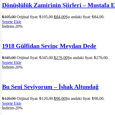
Dönüşlülük Zamirinin Şiirleri – Mustafa 
₺
105,00
Orijinal fiyat: ₺105,00.
₺
84,00
Şu andaki fiyat: ₺84,00.
Sepete Ekle
İndirim
-20%
1918 Gülfidan Sevinç Meydan Dede
₺
345,00
Orijinal fiyat: ₺345,00.
₺
276,00
Şu andaki fiyat: ₺276,00.
Sepete Ekle
İndirim
-20%
Bu Seni Seviyorum – İshak Altundağ
₺
120,00
Orijinal fiyat: ₺120,00.
₺
96,00
Şu andaki fiyat: ₺96,00.
Sepete Ekle
İndirim
-20%