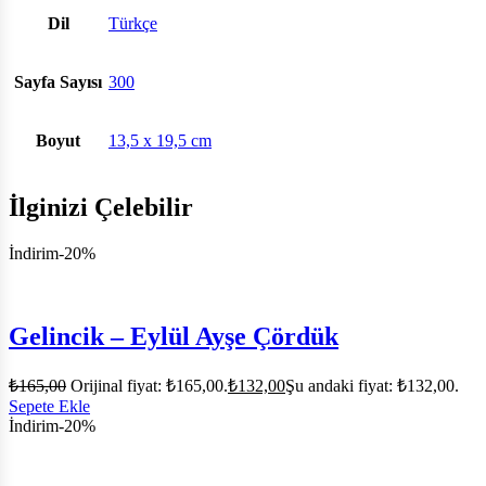
Dil
Türkçe
Sayfa Sayısı
300
Boyut
13,5 x 19,5 cm
İlginizi Çelebilir
İndirim
-20%
Gelincik – Eylül Ayşe Çördük
₺
165,00
Orijinal fiyat: ₺165,00.
₺
132,00
Şu andaki fiyat: ₺132,00.
Sepete Ekle
İndirim
-20%