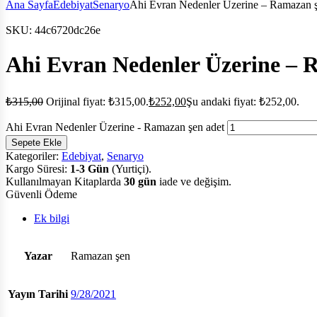
Ana Sayfa
Edebiyat
Senaryo
Ahi Evran Nedenler Üzerine – Ramazan 
SKU:
44c6720dc26e
Ahi Evran Nedenler Üzerine – 
₺
315,00
Orijinal fiyat: ₺315,00.
₺
252,00
Şu andaki fiyat: ₺252,00.
Ahi Evran Nedenler Üzerine - Ramazan şen adet
Sepete Ekle
Kategoriler:
Edebiyat
,
Senaryo
Kargo Süresi:
1-3 Gün
(Yurtiçi).
Kullanılmayan Kitaplarda
30 gün
iade ve değişim.
Güvenli Ödeme
Ek bilgi
Yazar
Ramazan şen
Yayın Tarihi
9/28/2021