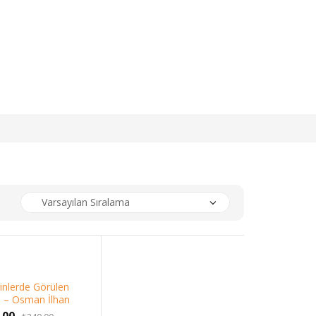
kinlerde Görülen
– Osman İlhan
Orijinal
Şu