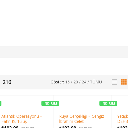
216
Göster:
16
/
20
/
24
/
TÜMÜ
İNDIRIM
İNDIRIM
Atlantik Operasyonu –
Rüya Gerçekliği – Cengiz
Yetiş
Fahri Kurtuluş
İbrahim Çelebi
DEHB 
Orijinal
Şu
Orijinal
Şu