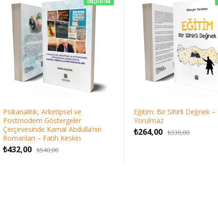
İNDIRIM
Psikanalitik, Arketipsel ve
Eğitim: Bir Sihirli Değnek 
Postmodern Göstergeler
Yorulmaz
Çerçevesinde Kamal Abdulla’nın
Orijina
Şu
₺
264,00
₺
330,00
Romanları – Fatih Keskin
fiyat:
andaki
Orijinal
Şu
₺
432,00
₺
540,00
₺330,00
fiyat:
fiyat:
andaki
₺264,00
₺540,00.
fiyat:
₺432,00.