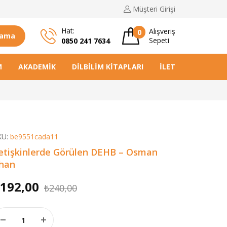
Müşteri
Girişi
Hat:
Alışveriş
0
rama
Sepeti
0850 241 7634
M
AKADEMIK
DILBILIM KITAPLARI
İLETIŞIM
KU:
be9551cada11
etişkinlerde Görülen DEHB – Osman
lhan
Orijinal
Şu
192,00
₺
240,00
fiyat:
andaki
tişkinlerde Görülen DEHB - Osman İlhan adet
₺240,00.
fiyat: