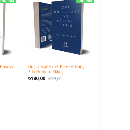
İNDIRIM
İNDIRIM
Güç Unsurları ve Küresel Barış –
– Hüseyin
Eda Görkem Akkuş
Orijinal
Şu
l
₺
180,00
₺
225,00
fiyat:
andaki
₺225,00.
fiyat:
.
₺180,00.
.