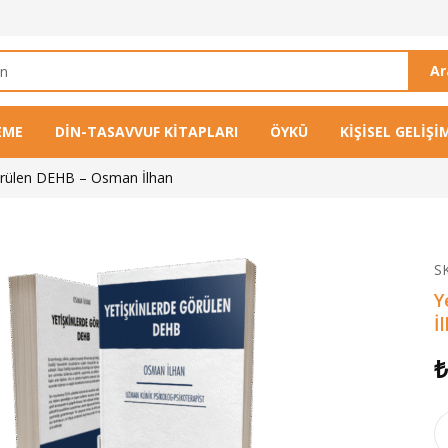
A
EME
DIN-TASAVVUF KITAPLARI
ÖYKÜ
KIŞISEL GELIŞI
örülen DEHB – Osman İlhan
S
Y
İ
₺
Ye