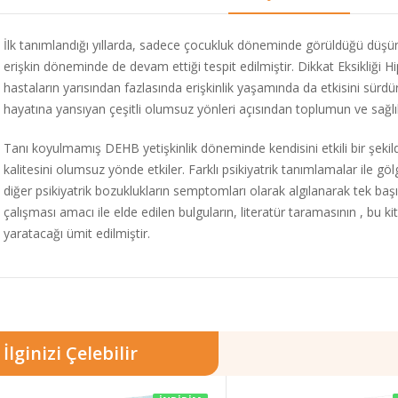
İlk tanımlandığı yıllarda, sadece çocukluk döneminde görüldüğü düşün
erişkin döneminde de devam ettiği tespit edilmiştir. Dikkat Eksikliği 
hastaların yarısından fazlasında erişkinlik yaşamında da etkisini sürdür
hayatına yansıyan çeşitli olumsuz yönleri açısından toplumun ve sağlık
Tanı koyulmamış DEHB yetişkinlik döneminde kendisini etkili bir şekilde
kalitesini olumsuz yönde etkiler. Farklı psikiyatrik tanımlamalar ile göl
diğer psikiyatrik bozuklukların semptomları olarak algılanarak tek baş
çalışması amacı ile elde edilen bulguların, literatür taramasının , bu k
yaratacağı ümit edilmiştir.
İlginizi Çelebilir