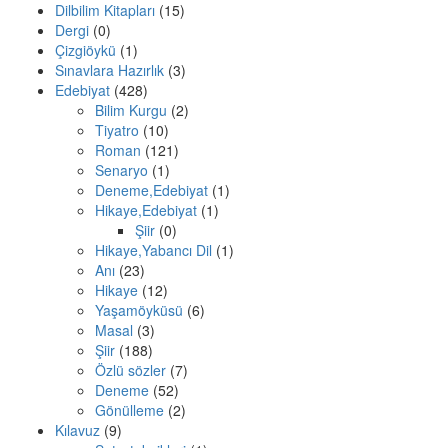
Dilbilim Kitapları
(15)
Dergi
(0)
Çizgiöykü
(1)
Sınavlara Hazırlık
(3)
Edebiyat
(428)
Bilim Kurgu
(2)
Tiyatro
(10)
Roman
(121)
Senaryo
(1)
Deneme,Edebiyat
(1)
Hikaye,Edebiyat
(1)
Şiir
(0)
Hikaye,Yabancı Dil
(1)
Anı
(23)
Hikaye
(12)
Yaşamöyküsü
(6)
Masal
(3)
Şiir
(188)
Özlü sözler
(7)
Deneme
(52)
Gönülleme
(2)
Kılavuz
(9)