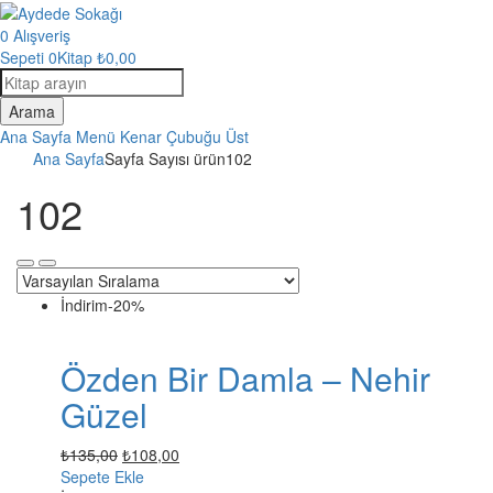
0
Alışveriş
Sepeti
0Kitap
₺
0,00
Kitap
arama
Arama
Ana Sayfa
Menü
Kenar Çubuğu
Üst
Ana Sayfa
Sayfa Sayısı ürün
102
102
İndirim
-20%
Özden Bir Damla – Nehir
Güzel
Orijinal
Şu
₺
135,00
₺
108,00
fiyat:
andaki
Sepete Ekle