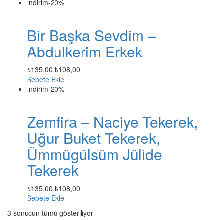
₺135,00.
fiyat:
İndirim
-20%
₺108,00.
Bir Başka Sevdim –
Abdulkerim Erkek
Orijinal
Şu
₺
135,00
₺
108,00
fiyat:
andaki
Sepete Ekle
₺135,00.
fiyat:
İndirim
-20%
₺108,00.
Zemfira – Naciye Tekerek,
Uğur Buket Tekerek,
Ümmügülsüm Jülide
Tekerek
Orijinal
Şu
₺
135,00
₺
108,00
fiyat:
andaki
Sepete Ekle
₺135,00.
fiyat:
3 sonucun tümü gösteriliyor
₺108,00.