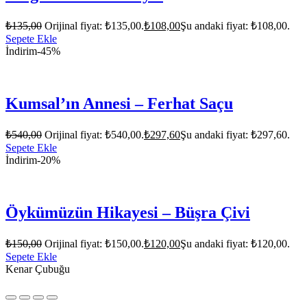
₺
135,00
Orijinal fiyat: ₺135,00.
₺
108,00
Şu andaki fiyat: ₺108,00.
Sepete Ekle
İndirim
-45%
Kumsal’ın Annesi – Ferhat Saçu
₺
540,00
Orijinal fiyat: ₺540,00.
₺
297,60
Şu andaki fiyat: ₺297,60.
Sepete Ekle
İndirim
-20%
Öykümüzün Hikayesi – Büşra Çivi
₺
150,00
Orijinal fiyat: ₺150,00.
₺
120,00
Şu andaki fiyat: ₺120,00.
Sepete Ekle
Kenar Çubuğu