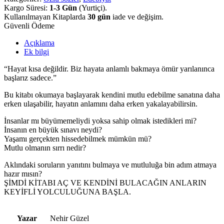
Kargo Süresi:
1-3 Gün
(Yurtiçi).
Kullanılmayan Kitaplarda
30 gün
iade ve değişim.
Güvenli Ödeme
Açıklama
Ek bilgi
“Hayat kısa değildir. Biz hayata anlamlı bakmaya ömür yarılanınca
başlarız sadece.”
Bu kitabı okumaya başlayarak kendini mutlu edebilme sanatına daha
erken ulaşabilir, hayatın anlamını daha erken yakalayabilirsin.
İnsanlar mı büyümemeliydi yoksa sahip olmak istedikleri mi?
İnsanın en büyük sınavı neydi?
Yaşamı gerçekten hissedebilmek mümkün mü?
Mutlu olmanın sırrı nedir?
Aklındaki soruların yanıtını bulmaya ve mutluluğa bin adım atmaya
hazır mısın?
ŞİMDİ KİTABI AÇ VE KENDİNİ BULACAĞIN ANLARIN
KEYİFLİ YOLCULUĞUNA BAŞLA.
Yazar
Nehir Güzel