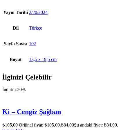
Yayın Tarihi
2/20/2024
Dil
Türkçe
Sayfa Sayısı
102
Boyut
13,5 x 19,5 cm
İlginizi Çelebilir
İndirim
-20%
Ki – Cengiz Şağban
₺
105,00
Orijinal fiyat: ₺105,00.
₺
84,00
Şu andaki fiyat: ₺84,00.