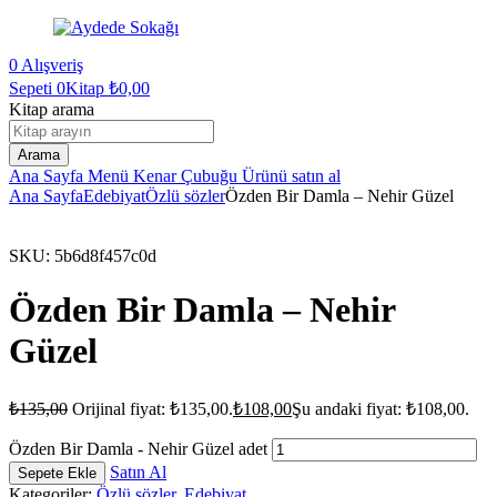
0
Alışveriş
Sepeti
0Kitap
₺
0,00
Kitap arama
Arama
Ana Sayfa
Menü
Kenar Çubuğu
Ürünü satın al
Ana Sayfa
Edebiyat
Özlü sözler
Özden Bir Damla – Nehir Güzel
SKU:
5b6d8f457c0d
Özden Bir Damla – Nehir
Güzel
₺
135,00
Orijinal fiyat: ₺135,00.
₺
108,00
Şu andaki fiyat: ₺108,00.
Özden Bir Damla - Nehir Güzel adet
Satın Al
Sepete Ekle
Kategoriler:
Özlü sözler
,
Edebiyat