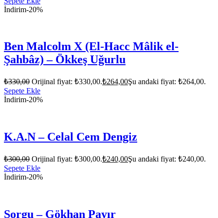
Sepete Ekle
İndirim
-20%
Ben Malcolm X (El-Hacc Mâlik el-
Şahbâz) – Ökkeş Uğurlu
₺
330,00
Orijinal fiyat: ₺330,00.
₺
264,00
Şu andaki fiyat: ₺264,00.
Sepete Ekle
İndirim
-20%
K.A.N – Celal Cem Dengiz
₺
300,00
Orijinal fiyat: ₺300,00.
₺
240,00
Şu andaki fiyat: ₺240,00.
Sepete Ekle
İndirim
-20%
Sorgu – Gökhan Payır