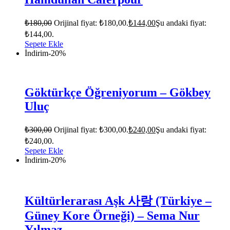
₺
180,00
Orijinal fiyat: ₺180,00.
₺
144,00
Şu andaki fiyat:
₺144,00.
Sepete Ekle
İndirim
-20%
Göktürkçe Öğreniyorum – Gökbey
Uluç
₺
300,00
Orijinal fiyat: ₺300,00.
₺
240,00
Şu andaki fiyat:
₺240,00.
Sepete Ekle
İndirim
-20%
Kültürlerarası Aşk 사랑 (Türkiye –
Güney Kore Örneği) – Sema Nur
Yılmaz