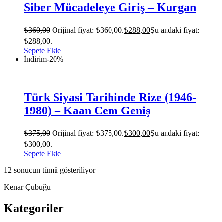
Siber Mücadeleye Giriş – Kurgan
₺
360,00
Orijinal fiyat: ₺360,00.
₺
288,00
Şu andaki fiyat:
₺288,00.
Sepete Ekle
İndirim
-20%
Türk Siyasi Tarihinde Rize (1946-
1980) – Kaan Cem Geniş
₺
375,00
Orijinal fiyat: ₺375,00.
₺
300,00
Şu andaki fiyat:
₺300,00.
Sepete Ekle
12 sonucun tümü gösteriliyor
Kenar Çubuğu
Kategoriler