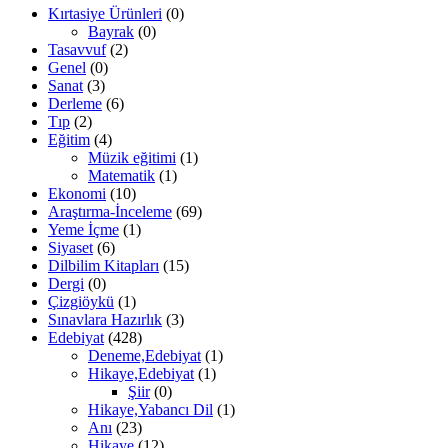
Kırtasiye Ürünleri
(0)
Bayrak
(0)
Tasavvuf
(2)
Genel
(0)
Sanat
(3)
Derleme
(6)
Tıp
(2)
Eğitim
(4)
Müzik eğitimi
(1)
Matematik
(1)
Ekonomi
(10)
Araştırma-İnceleme
(69)
Yeme İçme
(1)
Siyaset
(6)
Dilbilim Kitapları
(15)
Dergi
(0)
Çizgiöykü
(1)
Sınavlara Hazırlık
(3)
Edebiyat
(428)
Deneme,Edebiyat
(1)
Hikaye,Edebiyat
(1)
Şiir
(0)
Hikaye,Yabancı Dil
(1)
Anı
(23)
Hikaye
(12)