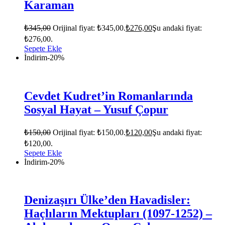
Karaman
₺
345,00
Orijinal fiyat: ₺345,00.
₺
276,00
Şu andaki fiyat:
₺276,00.
Sepete Ekle
İndirim
-20%
Cevdet Kudret’in Romanlarında
Sosyal Hayat – Yusuf Çopur
₺
150,00
Orijinal fiyat: ₺150,00.
₺
120,00
Şu andaki fiyat:
₺120,00.
Sepete Ekle
İndirim
-20%
Denizaşırı Ülke’den Havadisler:
Haçlıların Mektupları (1097-1252) –