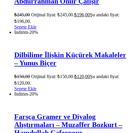
Abdurrahman Onur Çalışır
₺
245,00
Orijinal fiyat: ₺245,00.
₺
196,00
Şu andaki fiyat:
₺196,00.
Sepete Ekle
İndirim
-20%
Dilbilime İlişkin Küçürek Makaleler
– Yunus Biçer
₺
150,00
Orijinal fiyat: ₺150,00.
₺
120,00
Şu andaki fiyat:
₺120,00.
Sepete Ekle
İndirim
-20%
Farsça Gramer ve Diyalog
Alıştırmaları – Muzaffer Bozkurt –
Hamdullah Caferpour