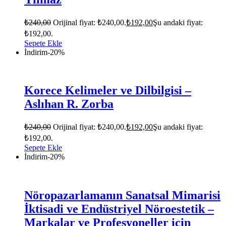
₺
240,00
Orijinal fiyat: ₺240,00.
₺
192,00
Şu andaki fiyat:
₺192,00.
Sepete Ekle
İndirim
-20%
Korece Kelimeler ve Dilbilgisi –
Aslıhan R. Zorba
₺
240,00
Orijinal fiyat: ₺240,00.
₺
192,00
Şu andaki fiyat:
₺192,00.
Sepete Ekle
İndirim
-20%
Nöropazarlamanın Sanatsal Mimarisi
İktisadi ve Endüstriyel Nöroestetik –
Markalar ve Profesyoneller için