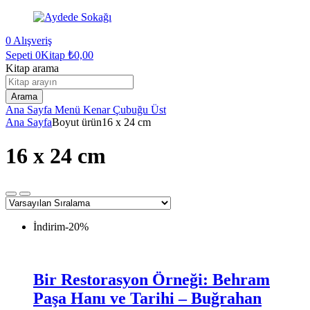
0
Alışveriş
Sepeti
0Kitap
₺
0,00
Kitap arama
Arama
Ana Sayfa
Menü
Kenar Çubuğu
Üst
Ana Sayfa
Boyut ürün
16 x 24 cm
16 x 24 cm
İndirim
-20%
Bir Restorasyon Örneği: Behram
Paşa Hanı ve Tarihi – Buğrahan