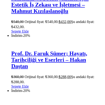
Estetik İş Zekası ve İşletmesi –
Mahmut Kızılaslanoğlu
₺
540,00
Orijinal fiyat: ₺540,00.
₺
432,00
Şu andaki fiyat:
₺432,00.
Sepete Ekle
İndirim
-20%
Prof. Dr. Faruk Sümer; Hayatı,
Tarihçiliği ve Eserleri – Hakan
Daştan
₺
360,00
Orijinal fiyat: ₺360,00.
₺
288,00
Şu andaki fiyat:
₺288,00.
Sepete Ekle
İndirim
-20%