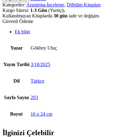
Kategoriler:
Araştırma-İnceleme
,
Dilbilim Kitapları
Kargo Süresi:
1-3 Gün
(Yurtiçi).
Kullanılmayan Kitaplarda
30 gün
iade ve değişim.
Güvenli Ödeme
Ek bilgi
Yazar
Gökbey Uluç
Yayın Tarihi
3/18/2025
Dil
Türkçe
Sayfa Sayısı
203
Boyut
16 x 24 cm
İlginizi Çelebilir