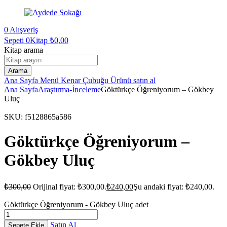
0
Alışveriş
Sepeti
0Kitap
₺
0,00
Kitap arama
Arama
Ana Sayfa
Menü
Kenar Çubuğu
Ürünü satın al
Ana Sayfa
Araştırma-İnceleme
Göktürkçe Öğreniyorum – Gökbey
Uluç
SKU:
f5128865a586
Göktürkçe Öğreniyorum –
Gökbey Uluç
₺
300,00
Orijinal fiyat: ₺300,00.
₺
240,00
Şu andaki fiyat: ₺240,00.
Göktürkçe Öğreniyorum - Gökbey Uluç adet
Satın Al
Sepete Ekle