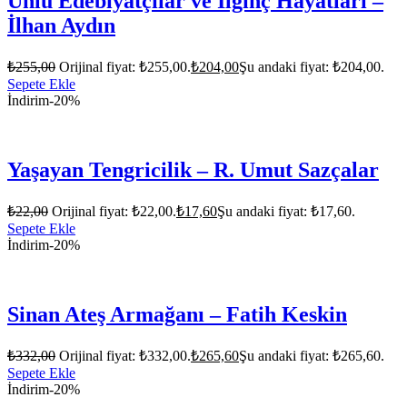
Ünlü Edebiyatçılar ve İlginç Hayatları –
İlhan Aydın
₺
255,00
Orijinal fiyat: ₺255,00.
₺
204,00
Şu andaki fiyat: ₺204,00.
Sepete Ekle
İndirim
-20%
Yaşayan Tengricilik – R. Umut Sazçalar
₺
22,00
Orijinal fiyat: ₺22,00.
₺
17,60
Şu andaki fiyat: ₺17,60.
Sepete Ekle
İndirim
-20%
Sinan Ateş Armağanı – Fatih Keskin
₺
332,00
Orijinal fiyat: ₺332,00.
₺
265,60
Şu andaki fiyat: ₺265,60.
Sepete Ekle
İndirim
-20%