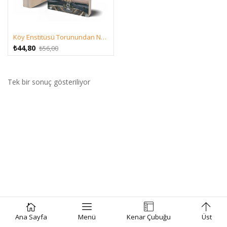
Köy Enstitüsü Torunundan Notlar – A. Caner Erkan
Orijinal
Şu
₺
44,80
₺
56,00
fiyat:
andaki
₺56,00.
fiyat:
₺44,80.
Tek bir sonuç gösteriliyor
Ana Sayfa
Menü
Kenar Çubuğu
Üst