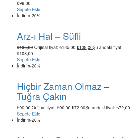
₺96,00.
Sepete Ekle
İndirim
-20%
Arz-ı Hal – Süfli
₺
135,00
Orijinal fiyat: ₺135,00.
₺
108,00
Şu andaki fiyat:
₺108,00.
Sepete Ekle
İndirim
-20%
Hiçbir Zaman Olmaz –
Tuğra Çakın
₺
90,00
Orijinal fiyat: ₺90,00.
₺
72,00
Şu andaki fiyat: ₺72,00.
Sepete Ekle
İndirim
-20%