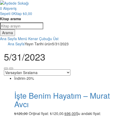
0
Alışveriş
Sepeti
0Kitap
₺
0,00
Kitap arama
Arama
Ana Sayfa
Menü
Kenar Çubuğu
Üst
Ana Sayfa
Yayın Tarihi ürün
5/31/2023
5/31/2023
İndirim
-20%
İşte Benim Hayatım – Murat
Avcı
₺
120,00
Orijinal fiyat: ₺120,00.
₺
96,00
Şu andaki fiyat: