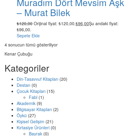
Muradım Dört Mevsim Aşk
– Murat Bilek
₺
120,00
Orijinal fiyat: ₺120,00.
₺
96,00
Şu andaki fiyat:
₺96,00.
Sepete Ekle
4 sonucun tümü gösteriliyor
Kenar Çubuğu
Kategoriler
Din-Tasavvuf Kitapları
(20)
Destan
(0)
Çocuk Kitapları
(15)
Fabl
(1)
Akademik
(9)
Bilgisayar Kitapları
(2)
Öykü
(27)
Kişisel Gelişim
(21)
Kırtasiye Ürünleri
(0)
Bayrak
(0)