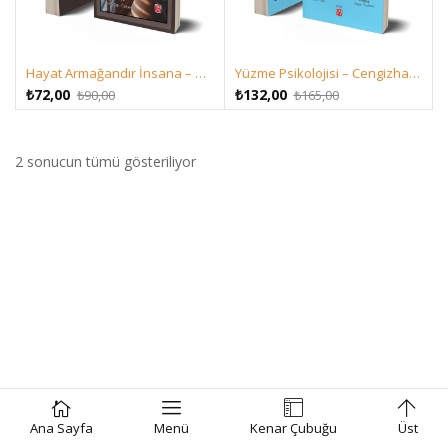
Hayat Armağandır İnsana – Armağan Cebeci
Yüzme Psikolojisi – Cengizhan Çebi – Duygu Özdemir
Orijinal
Şu
Orijinal
Şu
₺
72,00
₺
132,00
₺
90,00
₺
165,00
fiyat:
andaki
fiyat:
andaki
₺90,00.
fiyat:
₺165,00.
fiyat:
₺72,00.
₺132,00.
2 sonucun tümü gösteriliyor
Ana Sayfa
Menü
Kenar Çubuğu
Üst