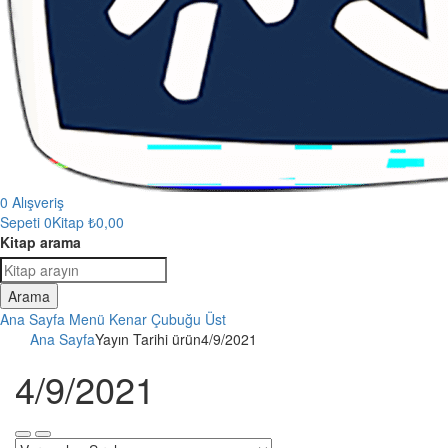
0
Alışveriş
Sepeti
0Kitap
₺
0,00
Kitap arama
Arama
Ana Sayfa
Menü
Kenar Çubuğu
Üst
Ana Sayfa
Yayın Tarihi ürün
4/9/2021
4/9/2021