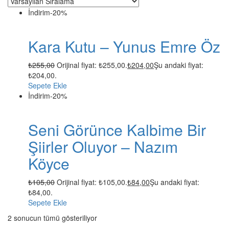
İndirim
-20%
Kara Kutu – Yunus Emre Öz
₺
255,00
Orijinal fiyat: ₺255,00.
₺
204,00
Şu andaki fiyat:
₺204,00.
Sepete Ekle
İndirim
-20%
Seni Görünce Kalbime Bir
Şiirler Oluyor – Nazım
Köyce
₺
105,00
Orijinal fiyat: ₺105,00.
₺
84,00
Şu andaki fiyat:
₺84,00.
Sepete Ekle
2 sonucun tümü gösteriliyor