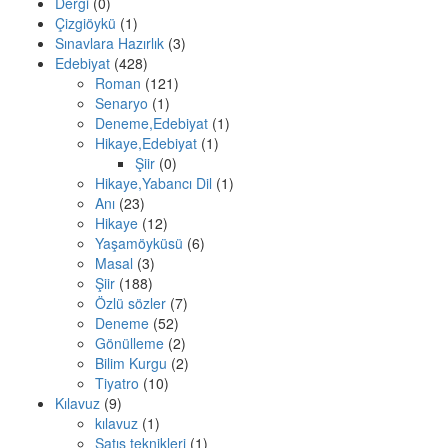
Dergi
(0)
Çizgiöykü
(1)
Sınavlara Hazırlık
(3)
Edebiyat
(428)
Roman
(121)
Senaryo
(1)
Deneme,Edebiyat
(1)
Hikaye,Edebiyat
(1)
Şiir
(0)
Hikaye,Yabancı Dil
(1)
Anı
(23)
Hikaye
(12)
Yaşamöyküsü
(6)
Masal
(3)
Şiir
(188)
Özlü sözler
(7)
Deneme
(52)
Gönülleme
(2)
Bilim Kurgu
(2)
Tiyatro
(10)
Kılavuz
(9)
kılavuz
(1)
Satış teknikleri
(1)