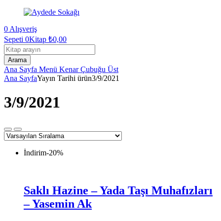
0
Alışveriş
Sepeti
0Kitap
₺
0,00
Kitap
arama
Arama
Ana Sayfa
Menü
Kenar Çubuğu
Üst
Ana Sayfa
Yayın Tarihi ürün
3/9/2021
3/9/2021
İndirim
-20%
Saklı Hazine – Yada Taşı Muhafızları
– Yasemin Ak