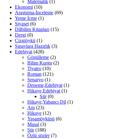
Matematik
(1)
Ekonomi
(10)
Araştırma-İnceleme
(69)
Yeme İçme
(1)
Siyaset
(6)
Dilbilim Kitapları
(15)
Dergi
(0)
Çizgiöykü
(1)
Sınavlara Hazırlık
(3)
Edebiyat
(428)
Gönülleme
(2)
Bilim Kurgu
(2)
Tiyatro
(10)
Roman
(121)
Senaryo
(1)
Deneme,Edebiyat
(1)
Hikaye,Edebiyat
(1)
Şiir
(0)
Hikaye,Yabancı Dil
(1)
Anı
(23)
Hikaye
(12)
Yaşamöyküsü
(6)
Masal
(3)
Şiir
(188)
Özlü sözler
(7)