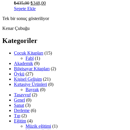
Orijinal
Şu
₺
435,00
₺
348,00
fiyat:
andaki
Sepete Ekle
fiyat:
₺435,00.
Tek bir sonuç gösteriliyor
₺348,00.
Kenar Çubuğu
Kategoriler
Çocuk Kitapları
(15)
Fabl
(1)
Akademik
(9)
Bilgisayar Kitapları
(2)
Öykü
(27)
Kişisel Gelişim
(21)
Kırtasiye Ürünleri
(0)
Bayrak
(0)
Tasavvuf
(2)
Genel
(0)
Sanat
(3)
Derleme
(6)
Tıp
(2)
Eğitim
(4)
Müzik eğitimi
(1)