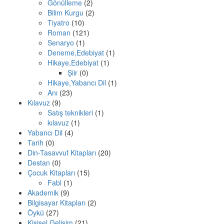
Gönülleme
(2)
Bilim Kurgu
(2)
Tiyatro
(10)
Roman
(121)
Senaryo
(1)
Deneme,Edebiyat
(1)
Hikaye,Edebiyat
(1)
Şiir
(0)
Hikaye,Yabancı Dil
(1)
Anı
(23)
Kılavuz
(9)
Satış teknikleri
(1)
kılavuz
(1)
Yabancı Dil
(4)
Tarih
(0)
Din-Tasavvuf Kitapları
(20)
Destan
(0)
Çocuk Kitapları
(15)
Fabl
(1)
Akademik
(9)
Bilgisayar Kitapları
(2)
Öykü
(27)
Kişisel Gelişim
(21)