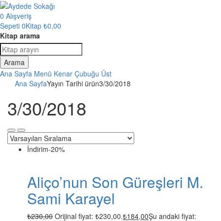
0
Alışveriş
Sepeti
0Kitap
₺
0,00
Kitap arama
Arama
Ana Sayfa
Menü
Kenar Çubuğu
Üst
Ana Sayfa
Yayın Tarihi ürün
3/30/2018
3/30/2018
İndirim
-20%
Aliço’nun Son Güreşleri M.
Sami Karayel
₺
230,00
Orijinal fiyat: ₺230,00.
₺
184,00
Şu andaki fiyat: