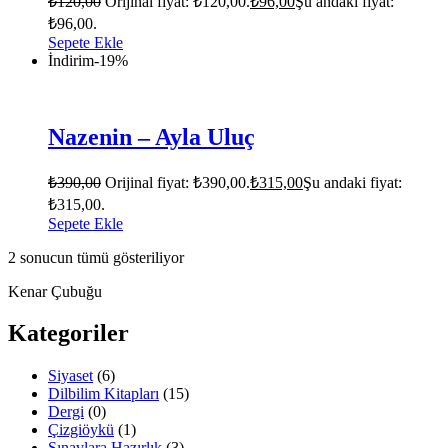
₺
120,00
Orijinal fiyat: ₺120,00.
₺
96,00
Şu andaki fiyat:
₺96,00.
Sepete Ekle
İndirim
-19%
Nazenin – Ayla Uluç
₺
390,00
Orijinal fiyat: ₺390,00.
₺
315,00
Şu andaki fiyat:
₺315,00.
Sepete Ekle
2 sonucun tümü gösteriliyor
Kenar Çubuğu
Kategoriler
Siyaset
(6)
Dilbilim Kitapları
(15)
Dergi
(0)
Çizgiöykü
(1)
Sınavlara Hazırlık
(3)