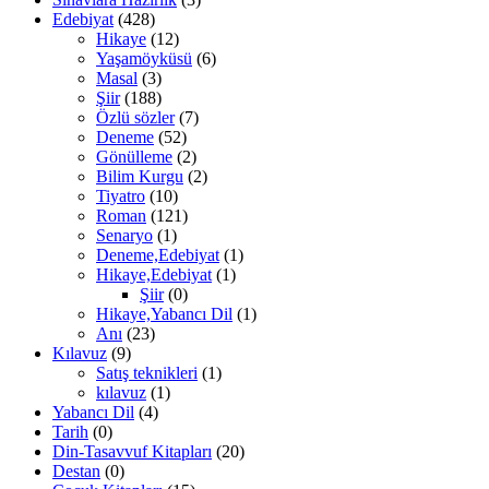
Edebiyat
(428)
Hikaye
(12)
Yaşamöyküsü
(6)
Masal
(3)
Şiir
(188)
Özlü sözler
(7)
Deneme
(52)
Gönülleme
(2)
Bilim Kurgu
(2)
Tiyatro
(10)
Roman
(121)
Senaryo
(1)
Deneme,Edebiyat
(1)
Hikaye,Edebiyat
(1)
Şiir
(0)
Hikaye,Yabancı Dil
(1)
Anı
(23)
Kılavuz
(9)
Satış teknikleri
(1)
kılavuz
(1)
Yabancı Dil
(4)
Tarih
(0)
Din-Tasavvuf Kitapları
(20)
Destan
(0)