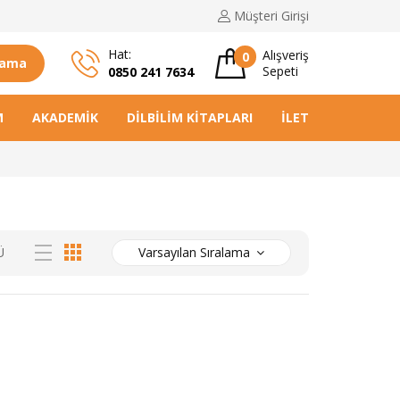
Müşteri
Girişi
Hat:
Alışveriş
0
rama
Sepeti
0850 241 7634
M
AKADEMIK
DILBILIM KITAPLARI
İLETIŞIM
Ü
Varsayılan Sıralama