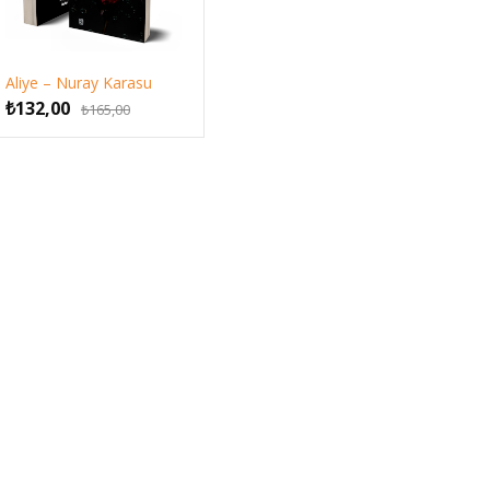
Aliye – Nuray Karasu
Orijinal
Şu
₺
132,00
₺
165,00
fiyat:
andaki
₺165,00.
fiyat:
₺132,00.