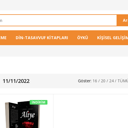
A
EME
DIN-TASAVVUF KITAPLARI
ÖYKÜ
KIŞISEL GELIŞI
11/11/2022
Göster:
16
/
20
/
24
/
TÜM
İNDIRIM