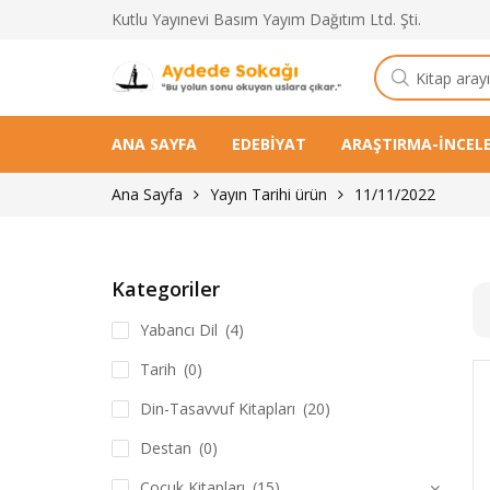
Kutlu Yayınevi Basım Yayım Dağıtım Ltd. Şti.
Kitap
arama
ANA SAYFA
EDEBIYAT
ARAŞTIRMA-İNCEL
Ana Sayfa
Yayın Tarihi ürün
11/11/2022
Kategoriler
Yabancı Dil
(4)
Tarih
(0)
Din-Tasavvuf Kitapları
(20)
Destan
(0)
Çocuk Kitapları
(15)