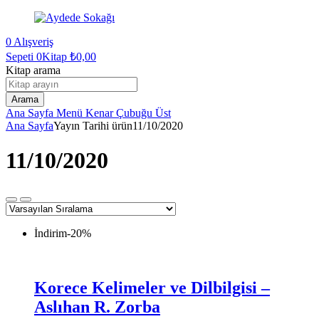
0
Alışveriş
Sepeti
0Kitap
₺
0,00
Kitap arama
Arama
Ana Sayfa
Menü
Kenar Çubuğu
Üst
Ana Sayfa
Yayın Tarihi ürün
11/10/2020
11/10/2020
İndirim
-20%
Korece Kelimeler ve Dilbilgisi –
Aslıhan R. Zorba