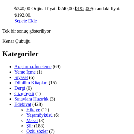
₺
240,00
Orijinal fiyat: ₺240,00.
₺
192,00
Şu andaki fiyat:
₺192,00.
Sepete Ekle
Tek bir sonuç gösteriliyor
Kenar Çubuğu
Kategoriler
Araştırma-İnceleme
(69)
Yeme İçme
(1)
Siyaset
(6)
Dilbilim Kitapları
(15)
Dergi
(0)
Çizgiöykü
(1)
Sınavlara Hazırlık
(3)
Edebiyat
(428)
Hikaye
(12)
Yaşamöyküsü
(6)
Masal
(3)
Şiir
(188)
Özlü sözler
(7)