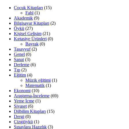
Çocuk Kitapları
(15)
Fabl
(1)
Akademik
(9)
Bilgisayar Kitapları
(2)
Öykü
(27)
Kişisel Gelişim
(21)
Kırtasiye Ürünleri
(0)
Bayrak
(0)
Tasavvuf
(2)
Genel
(0)
Sanat
(3)
Derleme
(6)
Tıp
(2)
Eğitim
(4)
Müzik eğitimi
(1)
Matematik
(1)
Ekonomi
(10)
Araştırma-İnceleme
(69)
Yeme İçme
(1)
Siyaset
(6)
Dilbilim Kitapları
(15)
Dergi
(0)
Çizgiöykü
(1)
Sınavlara Hazırlık
(3)