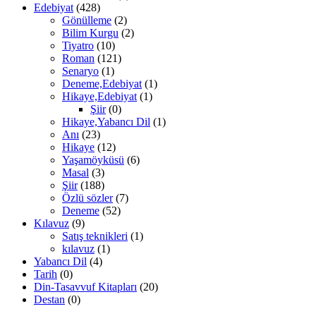
Edebiyat
(428)
Gönülleme
(2)
Bilim Kurgu
(2)
Tiyatro
(10)
Roman
(121)
Senaryo
(1)
Deneme,Edebiyat
(1)
Hikaye,Edebiyat
(1)
Şiir
(0)
Hikaye,Yabancı Dil
(1)
Anı
(23)
Hikaye
(12)
Yaşamöyküsü
(6)
Masal
(3)
Şiir
(188)
Özlü sözler
(7)
Deneme
(52)
Kılavuz
(9)
Satış teknikleri
(1)
kılavuz
(1)
Yabancı Dil
(4)
Tarih
(0)
Din-Tasavvuf Kitapları
(20)
Destan
(0)