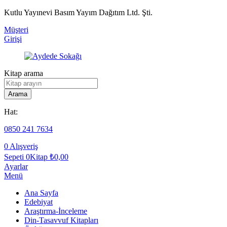
Kutlu Yayınevi Basım Yayım Dağıtım Ltd. Şti.
Müşteri
Girişi
Kitap arama
Arama
Hat:
0850 241 7634
0
Alışveriş
Sepeti
0Kitap
₺
0,00
Ayarlar
Menü
Ana Sayfa
Edebiyat
Araştırma-İnceleme
Din-Tasavvuf Kitapları