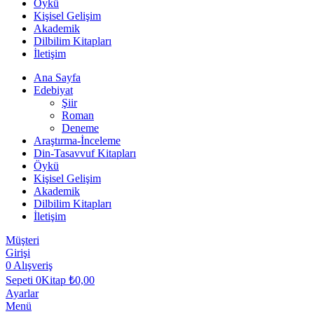
Öykü
Kişisel Gelişim
Akademik
Dilbilim Kitapları
İletişim
Ana Sayfa
Edebiyat
Şiir
Roman
Deneme
Araştırma-İnceleme
Din-Tasavvuf Kitapları
Öykü
Kişisel Gelişim
Akademik
Dilbilim Kitapları
İletişim
Müşteri
Girişi
0
Alışveriş
Sepeti
0Kitap
₺
0,00
Ayarlar
Menü