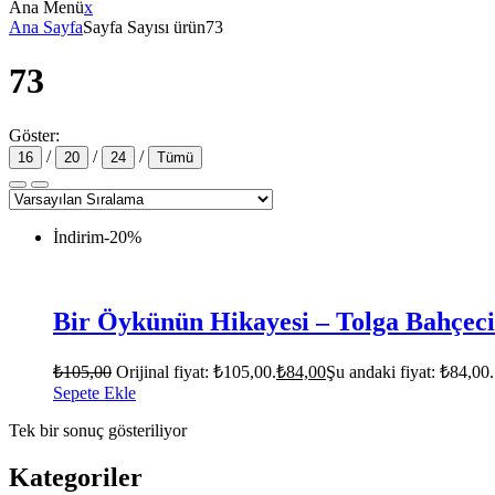
Ana Menü
x
Ana Sayfa
Sayfa Sayısı ürün
73
73
Göster:
/
/
/
16
20
24
Tümü
İndirim
-20%
Bir Öykünün Hikayesi – Tolga Bahçeci
₺
105,00
Orijinal fiyat: ₺105,00.
₺
84,00
Şu andaki fiyat: ₺84,00.
Sepete Ekle
Tek bir sonuç gösteriliyor
Kategoriler