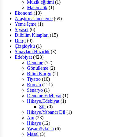
Müzik eğitimi
(1)
Matematik
(1)
Ekonomi
(10)
Araştırma-İnceleme
(69)
Yeme İçme
(1)
Siyaset
(6)
Dilbilim Kitapları
(15)
Dergi
(0)
Çizgiöykü
(1)
Sınavlara Hazırlık
(3)
Edebiyat
(428)
Deneme
(52)
Gönülleme
(2)
Bilim Kurgu
(2)
Tiyatro
(10)
Roman
(121)
Senaryo
(1)
Deneme,Edebiyat
(1)
Hikaye,Edebiyat
(1)
Şiir
(0)
Hikaye,Yabancı Dil
(1)
Anı
(23)
Hikaye
(12)
Yaşamöyküsü
(6)
Masal
(3)