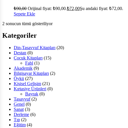
₺
90,00
Orijinal fiyat: ₺90,00.
₺
72,00
Şu andaki fiyat: ₺72,00.
Sepete Ekle
2 sonucun tümü gösteriliyor
Kategoriler
Din-Tasavvuf Kitapları
(20)
Destan
(0)
Çocuk Kitapları
(15)
Fabl
(1)
Akademik
(9)
Bilgisayar Kitapları
(2)
Öykü
(27)
Kişisel Gelişim
(21)
Kırtasiye Ürünleri
(0)
Bayrak
(0)
Tasavvuf
(2)
Genel
(0)
Sanat
(3)
Derleme
(6)
Tıp
(2)
Eğitim
(4)