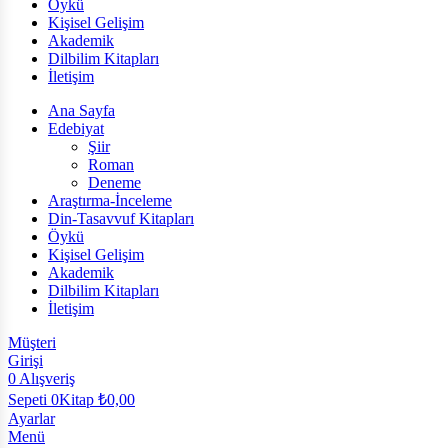
Öykü
Kişisel Gelişim
Akademik
Dilbilim Kitapları
İletişim
Ana Sayfa
Edebiyat
Şiir
Roman
Deneme
Araştırma-İnceleme
Din-Tasavvuf Kitapları
Öykü
Kişisel Gelişim
Akademik
Dilbilim Kitapları
İletişim
Müşteri
Girişi
0
Alışveriş
Sepeti
0Kitap
₺
0,00
Ayarlar
Menü