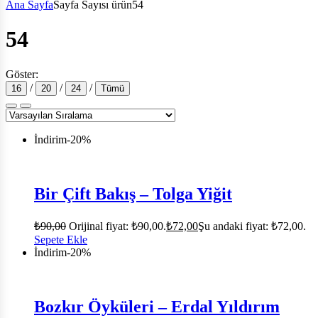
Ana Sayfa
Sayfa Sayısı ürün
54
54
Göster:
/
/
/
16
20
24
Tümü
İndirim
-20%
Bir Çift Bakış – Tolga Yiğit
₺
90,00
Orijinal fiyat: ₺90,00.
₺
72,00
Şu andaki fiyat: ₺72,00.
Sepete Ekle
İndirim
-20%
Bozkır Öyküleri – Erdal Yıldırım