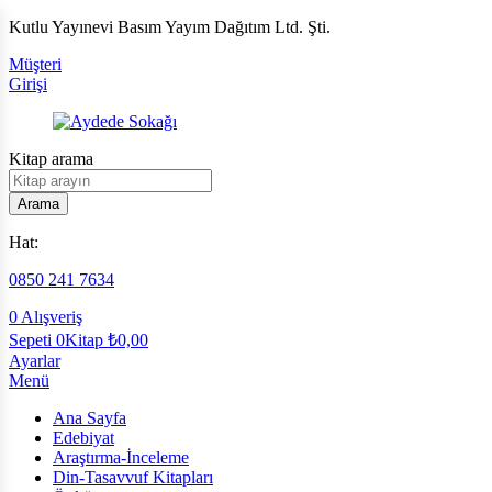
Kutlu Yayınevi Basım Yayım Dağıtım Ltd. Şti.
Müşteri
Girişi
Kitap arama
Arama
Hat:
0850 241 7634
0
Alışveriş
Sepeti
0Kitap
₺
0,00
Ayarlar
Menü
Ana Sayfa
Edebiyat
Araştırma-İnceleme
Din-Tasavvuf Kitapları