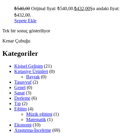
₺
540,00
Orijinal fiyat: ₺540,00.
₺
432,00
Şu andaki fiyat:
₺432,00.
Sepete Ekle
Tek bir sonuç gösteriliyor
Kenar Çubuğu
Kategoriler
Kişisel Gelişim
(21)
Kırtasiye Ürünleri
(0)
Bayrak
(0)
Tasavvuf
(2)
Genel
(0)
Sanat
(3)
Derleme
(6)
Tıp
(2)
Eğitim
(4)
Müzik eğitimi
(1)
Matematik
(1)
Ekonomi
(10)
Araştırma-İnceleme
(69)