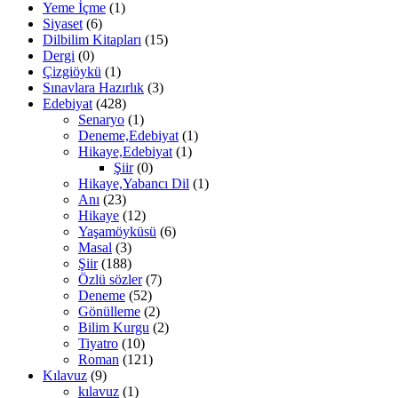
Yeme İçme
(1)
Siyaset
(6)
Dilbilim Kitapları
(15)
Dergi
(0)
Çizgiöykü
(1)
Sınavlara Hazırlık
(3)
Edebiyat
(428)
Senaryo
(1)
Deneme,Edebiyat
(1)
Hikaye,Edebiyat
(1)
Şiir
(0)
Hikaye,Yabancı Dil
(1)
Anı
(23)
Hikaye
(12)
Yaşamöyküsü
(6)
Masal
(3)
Şiir
(188)
Özlü sözler
(7)
Deneme
(52)
Gönülleme
(2)
Bilim Kurgu
(2)
Tiyatro
(10)
Roman
(121)
Kılavuz
(9)
kılavuz
(1)