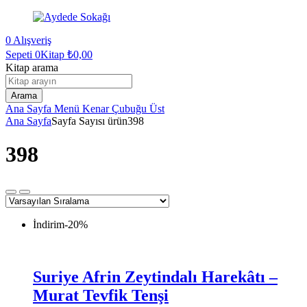
0
Alışveriş
Sepeti
0Kitap
₺
0,00
Kitap arama
Arama
Ana Sayfa
Menü
Kenar Çubuğu
Üst
Ana Sayfa
Sayfa Sayısı ürün
398
398
İndirim
-20%
Suriye Afrin Zeytindalı Harekâtı –
Murat Tevfik Tenşi