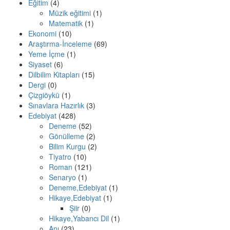
Eğitim
(4)
Müzik eğitimi
(1)
Matematik
(1)
Ekonomi
(10)
Araştırma-İnceleme
(69)
Yeme İçme
(1)
Siyaset
(6)
Dilbilim Kitapları
(15)
Dergi
(0)
Çizgiöykü
(1)
Sınavlara Hazırlık
(3)
Edebiyat
(428)
Deneme
(52)
Gönülleme
(2)
Bilim Kurgu
(2)
Tiyatro
(10)
Roman
(121)
Senaryo
(1)
Deneme,Edebiyat
(1)
Hikaye,Edebiyat
(1)
Şiir
(0)
Hikaye,Yabancı Dil
(1)
Anı
(23)