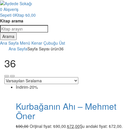
0
Alışveriş
Sepeti
0Kitap
₺
0,00
Kitap arama
Arama
Ana Sayfa
Menü
Kenar Çubuğu
Üst
Ana Sayfa
Sayfa Sayısı ürün
36
36
İndirim
-20%
Kurbağanın Ahı – Mehmet
Öner
₺
90,00
Orijinal fiyat: ₺90,00.
₺
72,00
Şu andaki fiyat: ₺72,00.