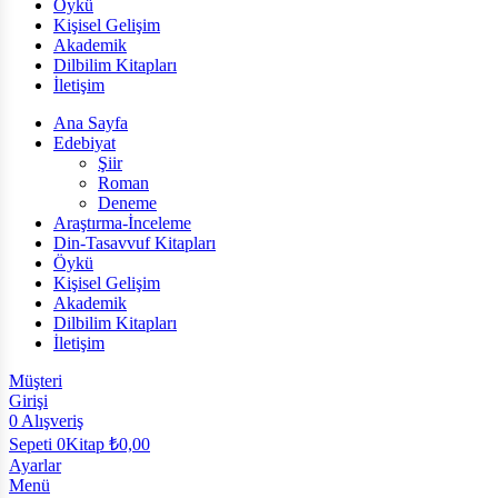
Öykü
Kişisel Gelişim
Akademik
Dilbilim Kitapları
İletişim
Ana Sayfa
Edebiyat
Şiir
Roman
Deneme
Araştırma-İnceleme
Din-Tasavvuf Kitapları
Öykü
Kişisel Gelişim
Akademik
Dilbilim Kitapları
İletişim
Müşteri
Girişi
0
Alışveriş
Sepeti
0Kitap
₺
0,00
Ayarlar
Menü