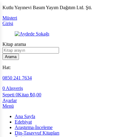
Kutlu Yayınevi Basım Yayım Dağıtım Ltd. Şti.
Müşteri
Girişi
Kitap arama
Arama
Hat:
0850 241 7634
0
Alışveriş
Sepeti
0Kitap
₺
0,00
Ayarlar
Menü
Ana Sayfa
Edebiyat
Araştırma-İnceleme
Din-Tasavvuf Kitapları