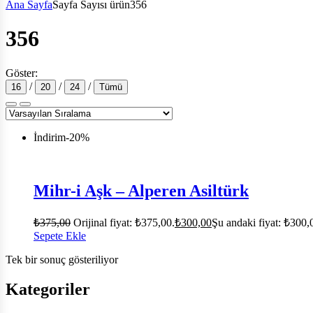
Ana Sayfa
Sayfa Sayısı ürün
356
356
Göster:
/
/
/
16
20
24
Tümü
İndirim
-20%
Mihr-i Aşk – Alperen Asiltürk
₺
375,00
Orijinal fiyat: ₺375,00.
₺
300,00
Şu andaki fiyat: ₺300,
Sepete Ekle
Tek bir sonuç gösteriliyor
Kategoriler