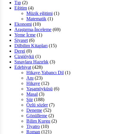
Tıp
(2)
Eğitim
(4)
Müzik eğitimi
(1)
Matematik
(1)
Ekonomi
(10)
Araştırma-İnceleme
(69)
Yeme İçme
(1)
Siyaset
(6)
Dilbilim Kitapları
(15)
Dergi
(0)
Çizgiöykü
(1)
Sınavlara Hazırlık
(3)
Edebiyat
(428)
Hikaye,Yabancı Dil
(1)
Anı
(23)
Hikaye
(12)
Yaşamöyküsü
(6)
Masal
(3)
Şiir
(188)
Özlü sözler
(7)
Deneme
(52)
Gönülleme
(2)
Bilim Kurgu
(2)
Tiyatro
(10)
Roman
(121)