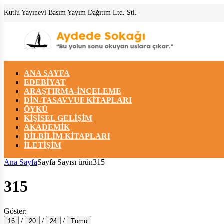
Kutlu Yayınevi Basım Yayım Dağıtım Ltd. Şti.
ANA SAYFA
EDEBIYAT
ARAŞTIRMA-İNCELEME
DIN-TASAVVUF KITAPLARI
ÖYKÜ
KIŞISEL GELIŞIM
AKADEMIK
DILBILIM KITAPLARI
İLETIŞIM
Ana Sayfa
Sayfa Sayısı ürün
315
315
Göster:
/
/
/
16
20
24
Tümü