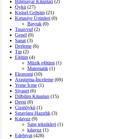
Bilgisayar Kitapları
(2)
Öykü
(27)
Kişisel Gelişim
(21)
Kırtasiye Ürünleri
(0)
Bayrak
(0)
Tasavvuf
(2)
Genel
(0)
Sanat
(3)
Derleme
(6)
Tıp
(2)
Eğitim
(4)
Müzik eğitimi
(1)
Matematik
(1)
Ekonomi
(10)
Araştırma-İnceleme
(69)
Yeme İçme
(1)
Siyaset
(6)
Dilbilim Kitapları
(15)
Dergi
(0)
Çizgiöykü
(1)
Sınavlara Hazırlık
(3)
Kılavuz
(9)
Satış teknikleri
(1)
kılavuz
(1)
Edebiyat
(428)