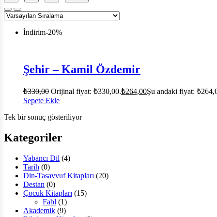
İndirim
-20%
Şehir – Kamil Özdemir
₺
330,00
Orijinal fiyat: ₺330,00.
₺
264,00
Şu andaki fiyat: ₺264,
Sepete Ekle
Tek bir sonuç gösteriliyor
Kategoriler
Yabancı Dil
(4)
Tarih
(0)
Din-Tasavvuf Kitapları
(20)
Destan
(0)
Çocuk Kitapları
(15)
Fabl
(1)
Akademik
(9)