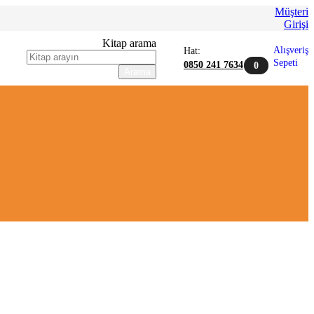
Müşteri
Girişi
Kitap arama
Alışveriş
Hat:
Sepeti
0850 241 7634
0
Arama