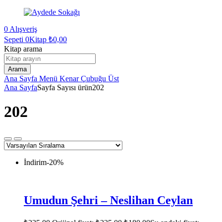
0
Alışveriş
Sepeti
0Kitap
₺
0,00
Kitap arama
Arama
Ana Sayfa
Menü
Kenar Çubuğu
Üst
Ana Sayfa
Sayfa Sayısı ürün
202
202
İndirim
-20%
Umudun Şehri – Neslihan Ceylan