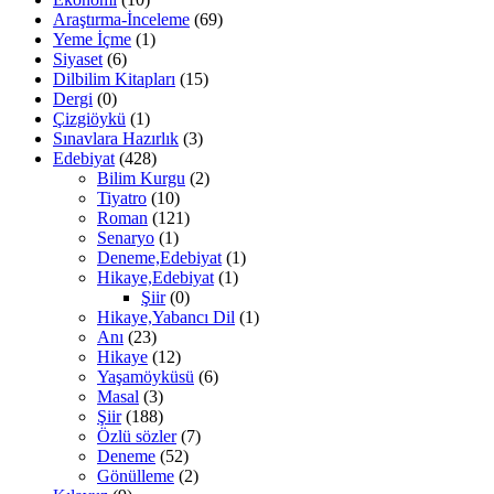
Araştırma-İnceleme
(69)
Yeme İçme
(1)
Siyaset
(6)
Dilbilim Kitapları
(15)
Dergi
(0)
Çizgiöykü
(1)
Sınavlara Hazırlık
(3)
Edebiyat
(428)
Bilim Kurgu
(2)
Tiyatro
(10)
Roman
(121)
Senaryo
(1)
Deneme,Edebiyat
(1)
Hikaye,Edebiyat
(1)
Şiir
(0)
Hikaye,Yabancı Dil
(1)
Anı
(23)
Hikaye
(12)
Yaşamöyküsü
(6)
Masal
(3)
Şiir
(188)
Özlü sözler
(7)
Deneme
(52)
Gönülleme
(2)