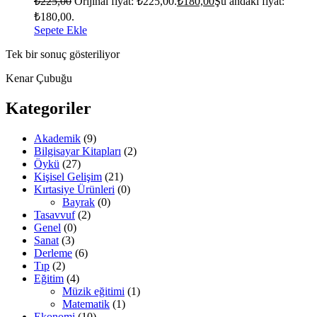
₺
225,00
Orijinal fiyat: ₺225,00.
₺
180,00
Şu andaki fiyat:
₺180,00.
Sepete Ekle
Tek bir sonuç gösteriliyor
Kenar Çubuğu
Kategoriler
Akademik
(9)
Bilgisayar Kitapları
(2)
Öykü
(27)
Kişisel Gelişim
(21)
Kırtasiye Ürünleri
(0)
Bayrak
(0)
Tasavvuf
(2)
Genel
(0)
Sanat
(3)
Derleme
(6)
Tıp
(2)
Eğitim
(4)
Müzik eğitimi
(1)
Matematik
(1)
Ekonomi
(10)