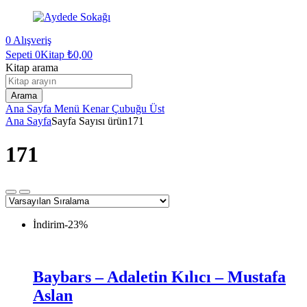
0
Alışveriş
Sepeti
0Kitap
₺
0,00
Kitap arama
Arama
Ana Sayfa
Menü
Kenar Çubuğu
Üst
Ana Sayfa
Sayfa Sayısı ürün
171
171
İndirim
-23%
Baybars – Adaletin Kılıcı – Mustafa
Aslan