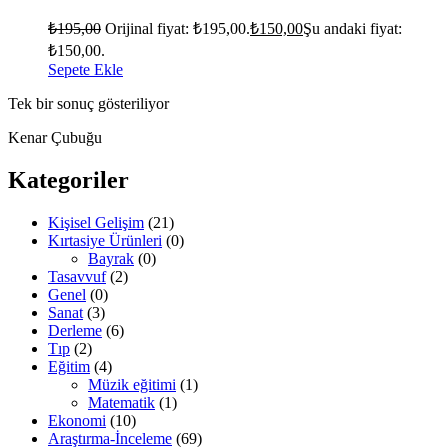
₺
195,00
Orijinal fiyat: ₺195,00.
₺
150,00
Şu andaki fiyat:
₺150,00.
Sepete Ekle
Tek bir sonuç gösteriliyor
Kenar Çubuğu
Kategoriler
Kişisel Gelişim
(21)
Kırtasiye Ürünleri
(0)
Bayrak
(0)
Tasavvuf
(2)
Genel
(0)
Sanat
(3)
Derleme
(6)
Tıp
(2)
Eğitim
(4)
Müzik eğitimi
(1)
Matematik
(1)
Ekonomi
(10)
Araştırma-İnceleme
(69)