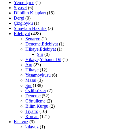
Yeme İçme
(1)
Siyaset
(6)
Dilbilim Kitapları
(15)
Dergi
(0)
Çizgiöykü
(1)
Sınavlara Hazırlık
(3)
Edebiyat
(428)
Senaryo
(1)
Deneme,Edebiyat
(1)
Hikaye,Edebiyat
(1)
Şiir
(0)
Hikaye,Yabancı Dil
(1)
Anı
(23)
Hikaye
(12)
Yaşamöyküsü
(6)
Masal
(3)
Şiir
(188)
Özlü sözler
(7)
Deneme
(52)
Gönülleme
(2)
Bilim Kurgu
(2)
Tiyatro
(10)
Roman
(121)
Kılavuz
(9)
kılavuz
(1)