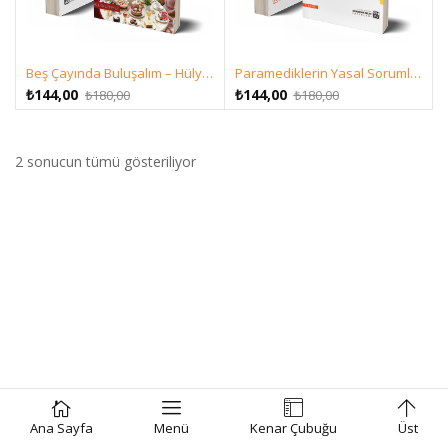
Beş Çayında Buluşalım – Hülya Sönmez
Paramediklerin Yasal Sorumlulukları – Av. Nesrin Özkaya & Dr. Temel Kılınçlı
Orijinal
Şu
Orijinal
Şu
₺
144,00
₺
144,00
₺
180,00
₺
180,00
fiyat:
andaki
fiyat:
andaki
₺180,00.
fiyat:
₺180,00.
fiyat:
₺144,00.
₺144,00.
2 sonucun tümü gösteriliyor
Ana Sayfa
Menü
Kenar Çubuğu
Üst