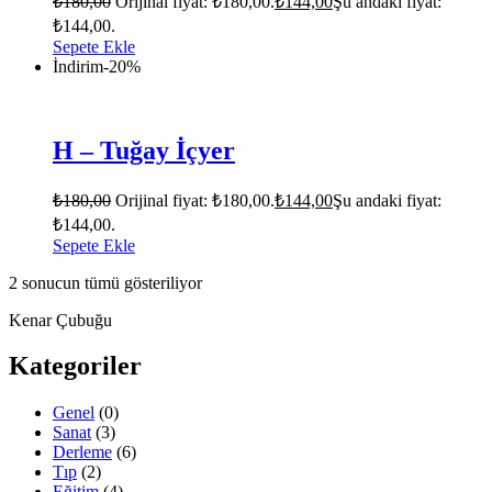
₺
180,00
Orijinal fiyat: ₺180,00.
₺
144,00
Şu andaki fiyat:
₺144,00.
Sepete Ekle
İndirim
-20%
H – Tuğay İçyer
₺
180,00
Orijinal fiyat: ₺180,00.
₺
144,00
Şu andaki fiyat:
₺144,00.
Sepete Ekle
2 sonucun tümü gösteriliyor
Kenar Çubuğu
Kategoriler
Genel
(0)
Sanat
(3)
Derleme
(6)
Tıp
(2)
Eğitim
(4)