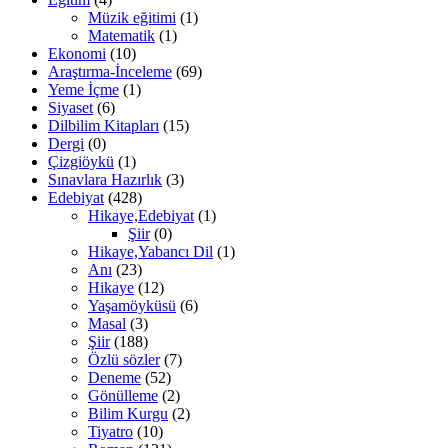
Müzik eğitimi
(1)
Matematik
(1)
Ekonomi
(10)
Araştırma-İnceleme
(69)
Yeme İçme
(1)
Siyaset
(6)
Dilbilim Kitapları
(15)
Dergi
(0)
Çizgiöykü
(1)
Sınavlara Hazırlık
(3)
Edebiyat
(428)
Hikaye,Edebiyat
(1)
Şiir
(0)
Hikaye,Yabancı Dil
(1)
Anı
(23)
Hikaye
(12)
Yaşamöyküsü
(6)
Masal
(3)
Şiir
(188)
Özlü sözler
(7)
Deneme
(52)
Gönülleme
(2)
Bilim Kurgu
(2)
Tiyatro
(10)