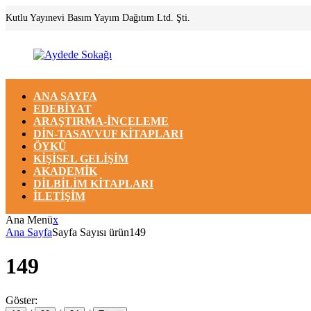
Kutlu Yayınevi Basım Yayım Dağıtım Ltd. Şti.
ANA SAYFA
EDEBIYAT
ARAŞTIRMA-İNCELEME
DIN-TASAVVUF KITAPLARI
ÖYKÜ
KIŞISEL GELIŞIM
AKADEMIK
DILBILIM KITAPLARI
İLETIŞIM
Ana Menü
x
Ana Sayfa
Sayfa Sayısı ürün
149
149
Göster: