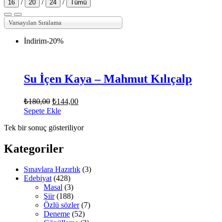
/
/
/
16
20
24
Tümü
Varsayılan Sıralama
İndirim
-20%
Su İçen Kaya – Mahmut Kılıçalp
Orijinal
Şu
₺
180,00
₺
144,00
fiyat:
andaki
Sepete Ekle
fiyat:
₺180,00.
Tek bir sonuç gösteriliyor
₺144,00.
Kategoriler
Sınavlara Hazırlık
(3)
Edebiyat
(428)
Masal
(3)
Şiir
(188)
Özlü sözler
(7)
Deneme
(52)