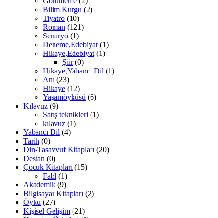
Gönülleme
(2)
Bilim Kurgu
(2)
Tiyatro
(10)
Roman
(121)
Senaryo
(1)
Deneme,Edebiyat
(1)
Hikaye,Edebiyat
(1)
Şiir
(0)
Hikaye,Yabancı Dil
(1)
Anı
(23)
Hikaye
(12)
Yaşamöyküsü
(6)
Kılavuz
(9)
Satış teknikleri
(1)
kılavuz
(1)
Yabancı Dil
(4)
Tarih
(0)
Din-Tasavvuf Kitapları
(20)
Destan
(0)
Çocuk Kitapları
(15)
Fabl
(1)
Akademik
(9)
Bilgisayar Kitapları
(2)
Öykü
(27)
Kişisel Gelişim
(21)