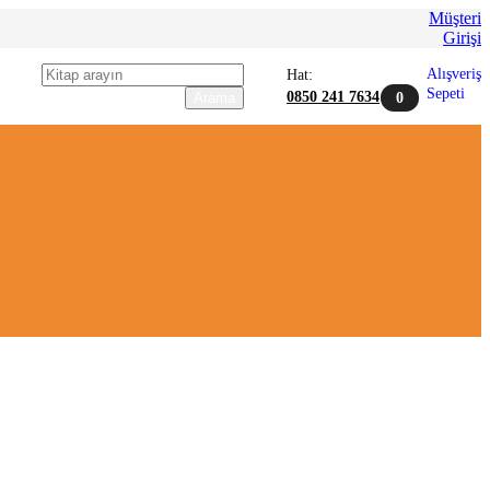
Müşteri
Girişi
Kitap
Alışveriş
Hat:
arama
Sepeti
0850 241 7634
Arama
0