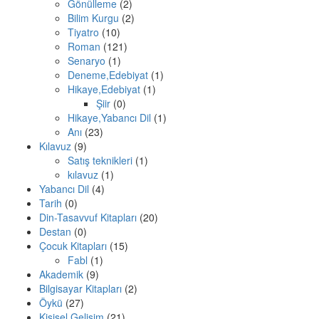
Gönülleme
(2)
Bilim Kurgu
(2)
Tiyatro
(10)
Roman
(121)
Senaryo
(1)
Deneme,Edebiyat
(1)
Hikaye,Edebiyat
(1)
Şiir
(0)
Hikaye,Yabancı Dil
(1)
Anı
(23)
Kılavuz
(9)
Satış teknikleri
(1)
kılavuz
(1)
Yabancı Dil
(4)
Tarih
(0)
Din-Tasavvuf Kitapları
(20)
Destan
(0)
Çocuk Kitapları
(15)
Fabl
(1)
Akademik
(9)
Bilgisayar Kitapları
(2)
Öykü
(27)
Kişisel Gelişim
(21)