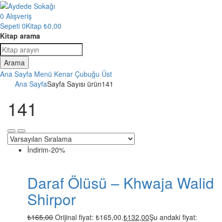
0
Alışveriş
Sepeti
0Kitap
₺
0,00
Kitap arama
Arama
Ana Sayfa
Menü
Kenar Çubuğu
Üst
Ana Sayfa
Sayfa Sayısı ürün
141
141
İndirim
-20%
Daraf Ölüsü – Khwaja Walid
Shirpor
₺
165,00
Orijinal fiyat: ₺165,00.
₺
132,00
Şu andaki fiyat: