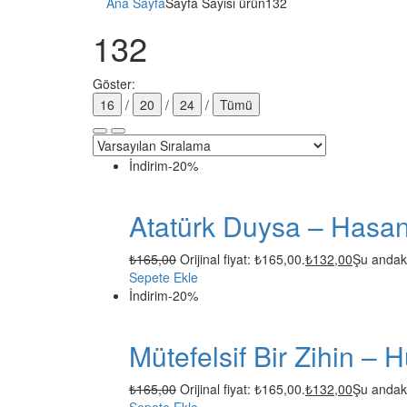
Ana Sayfa
Sayfa Sayısı ürün
132
132
Göster:
16
/
20
/
24
/
Tümü
İndirim
-20%
Atatürk Duysa – Hasa
₺
165,00
Orijinal fiyat: ₺165,00.
₺
132,00
Şu andaki
Sepete Ekle
İndirim
-20%
Mütefelsif Bir Zihin –
₺
165,00
Orijinal fiyat: ₺165,00.
₺
132,00
Şu andaki