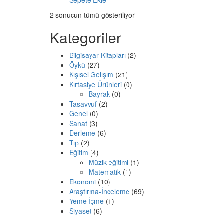
Sepete Ekle
2 sonucun tümü gösteriliyor
Kategoriler
Bilgisayar Kitapları
(2)
Öykü
(27)
Kişisel Gelişim
(21)
Kırtasiye Ürünleri
(0)
Bayrak
(0)
Tasavvuf
(2)
Genel
(0)
Sanat
(3)
Derleme
(6)
Tıp
(2)
Eğitim
(4)
Müzik eğitimi
(1)
Matematik
(1)
Ekonomi
(10)
Araştırma-İnceleme
(69)
Yeme İçme
(1)
Siyaset
(6)