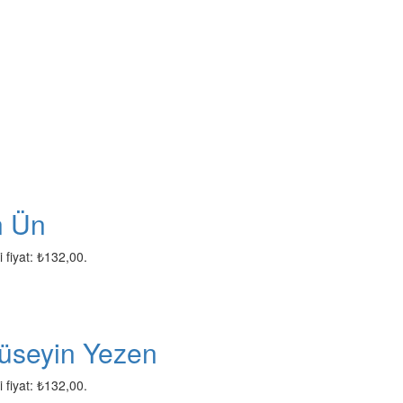
n Ün
 fiyat: ₺132,00.
 Hüseyin Yezen
 fiyat: ₺132,00.