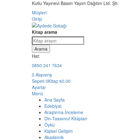
Kutlu Yayınevi Basım Yayım Dağıtım Ltd. Şti.
Müşteri
Girişi
Kitap arama
Arama
Hat:
0850 241 7634
0
Alışveriş
Sepeti
0Kitap
₺
0,00
Ayarlar
Menü
Ana Sayfa
Edebiyat
Araştırma-İnceleme
Din-Tasavvuf Kitapları
Öykü
Kişisel Gelişim
Akademik