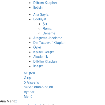
Dilbilim Kitapları
İletişim
Ana Sayfa
Edebiyat
Şiir
Roman
Deneme
Araştırma-İnceleme
Din-Tasavvuf Kitapları
Öykü
Kişisel Gelişim
Akademik
Dilbilim Kitapları
İletişim
Müşteri
Girişi
0
Alışveriş
Sepeti
0Kitap
₺
0,00
Ayarlar
Menü
Ana Menü
x