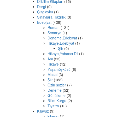
Dilbilim Kitapları
(15)
Dergi
(0)
Çizgiöykü
(1)
Sınavlara Hazırlık
(3)
Edebiyat
(428)
Roman
(121)
Senaryo
(1)
Deneme,Edebiyat
(1)
Hikaye,Edebiyat
(1)
Şiir
(0)
Hikaye,Yabancı Dil
(1)
Anı
(23)
Hikaye
(12)
Yaşamöyküsü
(6)
Masal
(3)
Şiir
(188)
Özlü sözler
(7)
Deneme
(52)
Gönülleme
(2)
Bilim Kurgu
(2)
Tiyatro
(10)
Kılavuz
(9)
kılavuz
(1)