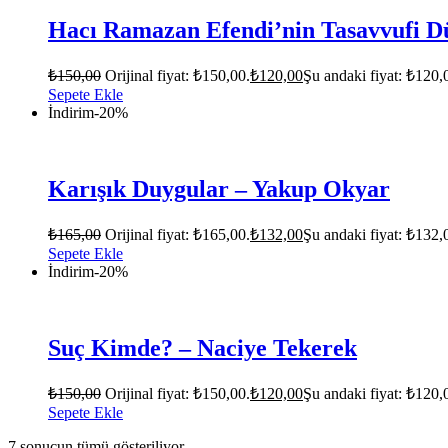
Hacı Ramazan Efendi’nin Tasavvufi Dü
₺
150,00
Orijinal fiyat: ₺150,00.
₺
120,00
Şu andaki fiyat: ₺120,
Sepete Ekle
İndirim
-20%
Karışık Duygular – Yakup Okyar
₺
165,00
Orijinal fiyat: ₺165,00.
₺
132,00
Şu andaki fiyat: ₺132,
Sepete Ekle
İndirim
-20%
Suç Kimde? – Naciye Tekerek
₺
150,00
Orijinal fiyat: ₺150,00.
₺
120,00
Şu andaki fiyat: ₺120,
Sepete Ekle
7 sonucun tümü gösteriliyor