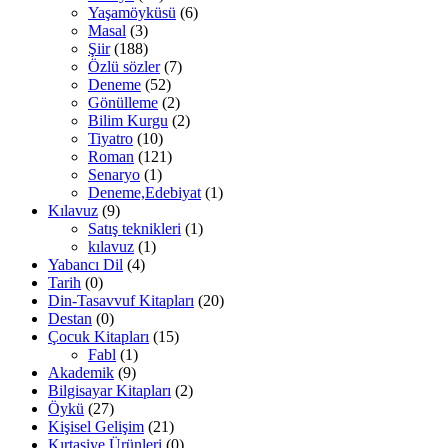
Yaşamöyküsü
(6)
Masal
(3)
Şiir
(188)
Özlü sözler
(7)
Deneme
(52)
Gönülleme
(2)
Bilim Kurgu
(2)
Tiyatro
(10)
Roman
(121)
Senaryo
(1)
Deneme,Edebiyat
(1)
Kılavuz
(9)
Satış teknikleri
(1)
kılavuz
(1)
Yabancı Dil
(4)
Tarih
(0)
Din-Tasavvuf Kitapları
(20)
Destan
(0)
Çocuk Kitapları
(15)
Fabl
(1)
Akademik
(9)
Bilgisayar Kitapları
(2)
Öykü
(27)
Kişisel Gelişim
(21)
Kırtasiye Ürünleri
(0)