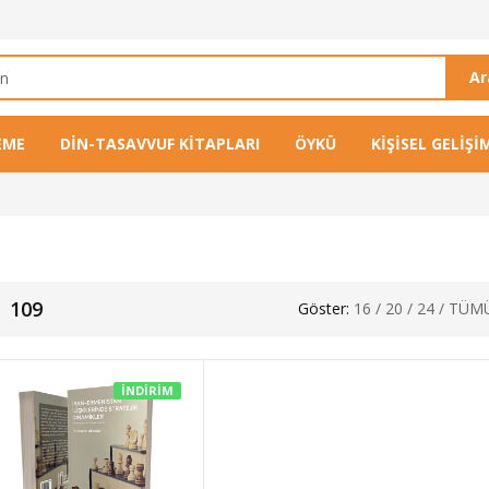
A
EME
DIN-TASAVVUF KITAPLARI
ÖYKÜ
KIŞISEL GELIŞI
109
Göster:
16
/
20
/
24
/
TÜM
İNDIRIM