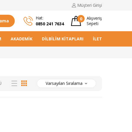
Müşteri
Girişi
Hat:
Alışveriş
0
rama
Sepeti
0850 241 7634
M
AKADEMIK
DILBILIM KITAPLARI
İLETIŞIM
Ü
Varsayılan Sıralama