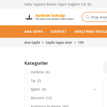
Kutlu Yayınevi Basım Yayım Dağıtım Ltd. Şti.
Kitap
arama
ANA SAYFA
EDEBIYAT
ARAŞTIRMA-İNCEL
Ana Sayfa
Sayfa Sayısı ürün
109
Kategoriler
Derleme
(6)
Tıp
(2)
Eğitim
(4)
Ekonomi
(10)
Araştırma-İnceleme
(69)