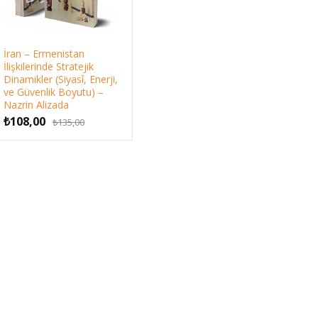
İran – Ermenistan
İlişkilerinde Stratejik
Dinamikler (Siyasî, Enerji,
ve Güvenlik Boyutu) –
Nazrin Alizada
Orijinal
Şu
₺
108,00
₺
135,00
fiyat:
andaki
₺135,00.
fiyat:
₺108,00.