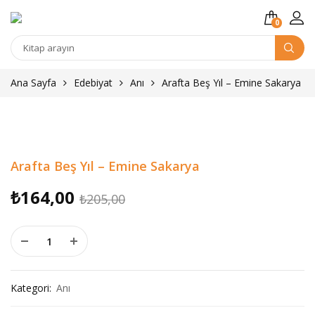
0
Kitap
arama
Ana Sayfa
Edebiyat
Anı
Arafta Beş Yıl – Emine Sakarya
Arafta Beş Yıl – Emine Sakarya
Orijinal
Şu
₺
164,00
₺
205,00
fiyat:
andaki
Arafta Beş Yıl - Emine Sakarya adet
₺205,00.
fiyat:
₺164,00.
Kategori:
Anı