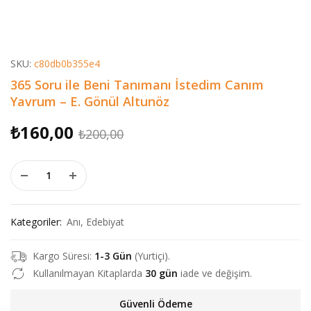
SKU:
c80db0b355e4
365 Soru ile Beni Tanımanı İstedim Canım
Yavrum – E. Gönül Altunöz
Orijinal
Şu
₺
160,00
₺
200,00
fiyat:
andaki
365 Soru ile Beni Tanımanı İstedim Canım Yavrum - E. Gönül 
₺200,00.
fiyat:
₺160,00.
Kategoriler:
Anı
,
Edebiyat
Kargo Süresi:
1-3 Gün
(Yurtiçi).
Kullanılmayan Kitaplarda
30 gün
iade ve değişim.
Güvenli Ödeme