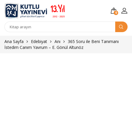
0
Kitap
arama
Ana Sayfa
Edebiyat
Anı
365 Soru ile Beni Tanımanı
İstedim Canım Yavrum – E. Gönül Altunöz