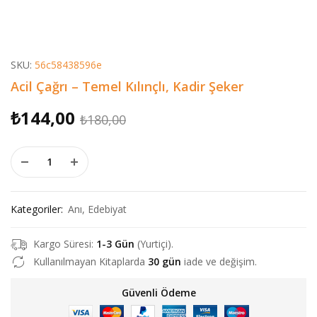
SKU:
56c58438596e
Acil Çağrı – Temel Kılınçlı, Kadir Şeker
Orijinal
Şu
₺
144,00
₺
180,00
fiyat:
andaki
Acil Çağrı - Temel Kılınçlı, Kadir Şeker adet
₺180,00.
fiyat:
₺144,00.
Kategoriler:
Anı
,
Edebiyat
Kargo Süresi:
1-3 Gün
(Yurtiçi).
Kullanılmayan Kitaplarda
30 gün
iade ve değişim.
Güvenli Ödeme