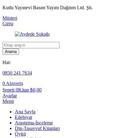
Kutlu Yayınevi Basım Yayım Dağıtım Ltd. Şti.
Müşteri
Girişi
Kitap
arama
Arama
Hat:
0850 241 7634
0
Alışveriş
Sepeti
0Kitap
₺
0,00
Ayarlar
Menü
Ana Sayfa
Edebiyat
Araştırma-İnceleme
Din-Tasavvuf Kitapları
Öykü