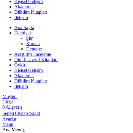
Kişisel Gelişim
Akademik
Dilbilim Kitapları
İletişim
Ana Sayfa
Edebiyat
Şiir
Roman
Deneme
Araştırma-İnceleme
Din-Tasavvuf Kitapları
Öykü
Kişisel Gelişim
Akademik
Dilbilim Kitapları
İletişim
Müşteri
Girişi
0
Alışveriş
Sepeti
0Kitap
₺
0,00
Ayarlar
Menü
Ana Menü
x