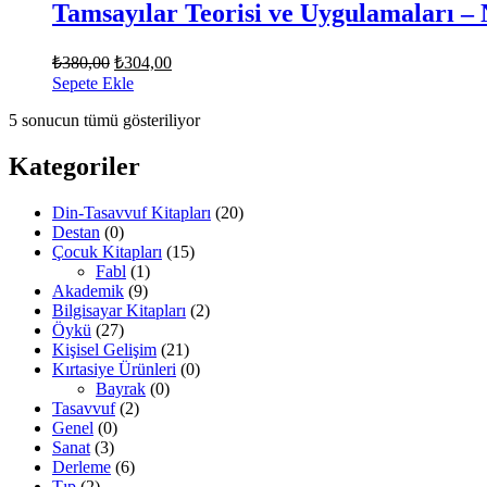
Tamsayılar Teorisi ve Uygulamaları 
Orijinal
Şu
₺
380,00
₺
304,00
fiyat:
andaki
Sepete Ekle
fiyat:
₺380,00.
5 sonucun tümü gösteriliyor
₺304,00.
Kategoriler
Din-Tasavvuf Kitapları
(20)
Destan
(0)
Çocuk Kitapları
(15)
Fabl
(1)
Akademik
(9)
Bilgisayar Kitapları
(2)
Öykü
(27)
Kişisel Gelişim
(21)
Kırtasiye Ürünleri
(0)
Bayrak
(0)
Tasavvuf
(2)
Genel
(0)
Sanat
(3)
Derleme
(6)
Tıp
(2)