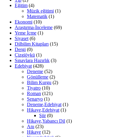
Eğitim
(4)
Müzik eğitimi
(1)
Matematik
(1)
Ekonomi
(10)
Araştırma-İnceleme
(69)
Yeme İçme
(1)
Siyaset
(6)
Dilbilim Kitapları
(15)
Dergi
(0)
Çizgiöykü
(1)
Sınavlara Hazırlık
(3)
Edebiyat
(428)
Deneme
(52)
Gönülleme
(2)
Bilim Kurgu
(2)
Tiyatro
(10)
Roman
(121)
Senaryo
(1)
Deneme,Edebiyat
(1)
Hikaye,Edebiyat
(1)
Şiir
(0)
Hikaye,Yabancı Dil
(1)
Anı
(23)
Hikaye
(12)