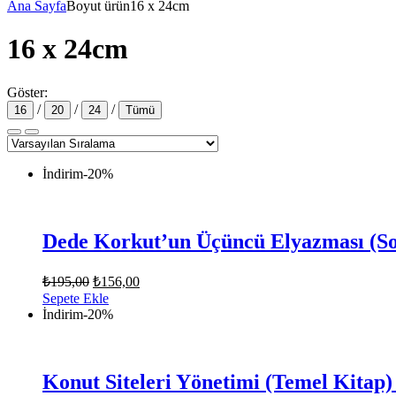
Ana Sayfa
Boyut ürün
16 x 24cm
16 x 24cm
Göster:
/
/
/
16
20
24
Tümü
İndirim
-20%
Dede Korkut’un Üçüncü Elyazması (Soy
Orijinal
Şu
₺
195,00
₺
156,00
fiyat:
andaki
Sepete Ekle
fiyat:
₺195,00.
İndirim
-20%
₺156,00.
Konut Siteleri Yönetimi (Temel Kita