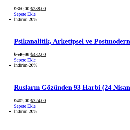
Orijinal
Şu
₺
360,00
₺
288,00
fiyat:
andaki
Sepete Ekle
fiyat:
₺360,00.
İndirim
-20%
₺288,00.
Psikanalitik, Arketipsel ve Postmode
Orijinal
Şu
₺
540,00
₺
432,00
fiyat:
andaki
Sepete Ekle
fiyat:
₺540,00.
İndirim
-20%
₺432,00.
Rusların Gözünden 93 Harbi (24 Nisan
Orijinal
Şu
₺
405,00
₺
324,00
fiyat:
andaki
Sepete Ekle
fiyat:
₺405,00.
İndirim
-20%
₺324,00.