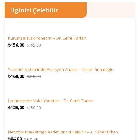
İlginizi Çelebilir
Kurumsal Risk Yönetimi – Dr. Cemil Tartan
Orijinal
Şu
₺
156,00
₺
195,00
fiyat:
andaki
₺195,00.
fiyat:
₺156,00.
Yönetim Sisteminde Pozisyon Analizi – Orhan İmamoğlu
Orijinal
Şu
₺
160,00
₺
210,00
fiyat:
andaki
₺210,00.
fiyat:
₺160,00.
İşletmelerde Nakit Yönetimi – Dr. Cemil Tartan
Orijinal
Şu
₺
120,00
₺
150,00
fiyat:
andaki
₺150,00.
fiyat:
₺120,00.
Network Marketing Saadet Zinciri Değildir – A. Caner Erkan
Orijinal
Şu
₺
84,00
₺
105,00