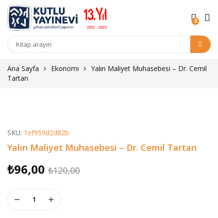
0
Kitap
arama
Ana Sayfa
Ekonomi
Yalın Maliyet Muhasebesi – Dr. Cemil
Tartan
SKU:
1ef959d2d82b
Yalın Maliyet Muhasebesi – Dr. Cemil Tartan
Orijinal
Şu
₺
96,00
₺
120,00
fiyat:
andaki
Yalın Maliyet Muhasebesi - Dr. Cemil Tartan adet
₺120,00.
fiyat:
₺96,00.