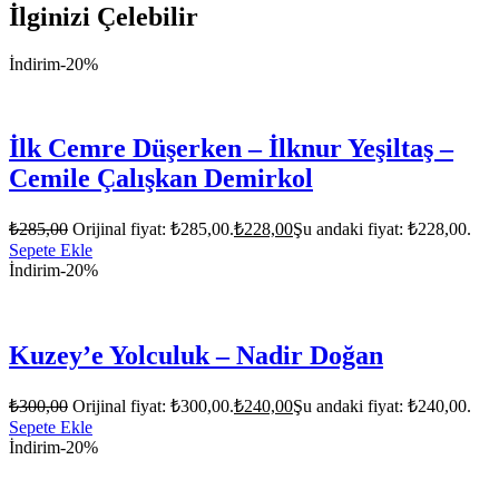
İlginizi Çelebilir
İndirim
-20%
İlk Cemre Düşerken – İlknur Yeşiltaş –
Cemile Çalışkan Demirkol
₺
285,00
Orijinal fiyat: ₺285,00.
₺
228,00
Şu andaki fiyat: ₺228,00.
Sepete Ekle
İndirim
-20%
Kuzey’e Yolculuk – Nadir Doğan
₺
300,00
Orijinal fiyat: ₺300,00.
₺
240,00
Şu andaki fiyat: ₺240,00.
Sepete Ekle
İndirim
-20%