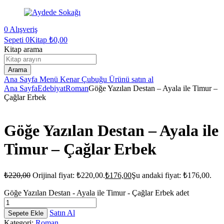
0
Alışveriş
Sepeti
0Kitap
₺
0,00
Kitap arama
Arama
Ana Sayfa
Menü
Kenar Çubuğu
Ürünü satın al
Ana Sayfa
Edebiyat
Roman
Göğe Yazılan Destan – Ayala ile Timur –
Çağlar Erbek
Göğe Yazılan Destan – Ayala ile
Timur – Çağlar Erbek
₺
220,00
Orijinal fiyat: ₺220,00.
₺
176,00
Şu andaki fiyat: ₺176,00.
Göğe Yazılan Destan - Ayala ile Timur - Çağlar Erbek adet
Satın Al
Sepete Ekle
Kategori:
Roman