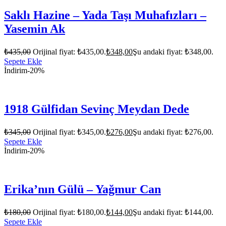
Saklı Hazine – Yada Taşı Muhafızları –
Yasemin Ak
₺
435,00
Orijinal fiyat: ₺435,00.
₺
348,00
Şu andaki fiyat: ₺348,00.
Sepete Ekle
İndirim
-20%
1918 Gülfidan Sevinç Meydan Dede
₺
345,00
Orijinal fiyat: ₺345,00.
₺
276,00
Şu andaki fiyat: ₺276,00.
Sepete Ekle
İndirim
-20%
Erika’nın Gülü – Yağmur Can
₺
180,00
Orijinal fiyat: ₺180,00.
₺
144,00
Şu andaki fiyat: ₺144,00.
Sepete Ekle