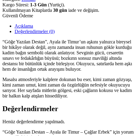
Kargo Süresi:
1-3 Gün
(Yurtiçi).
Kullanılmayan Kitaplarda
30 gün
iade ve değişim.
Güvenli Ödeme
Açıklama
Değerlendirmeler (0)
“Göğe Yazılan Destan”, Ayala ile Timur’un aşkını yalnızca bireysel
bir hikâye olarak değil, aynı zamanda insan ruhunun gökle kurduğu
kadim bağın sembolü olarak anlatıyor. Sevginin gücü, cesaretin
sınavı ve fedakârlığın büyüsü; bozkırın sonsuz maviliği altında
destansı bir bütünlük içinde birleşiyor. Okuyucu, satırlarda hem aşkı
hem de insanlığın ortak arayışını buluyor.
Masalsı atmosferiyle kalplere dokunan bu eser, kimi zaman gözyaşı,
kimi zaman umut, kimi zaman da özgürlüğün nefesiyle okuyucuyu
sarıyor. Her sayfada mitlerin gölgesi, eski çağların kokusu ve kadim
bir halkın kalp atışları hissediliyor.
Değerlendirmeler
Henüz değerlendirme yapılmadı.
“Göğe Yazılan Destan – Ayala ile Timur – Çağlar Erbek” için yorum